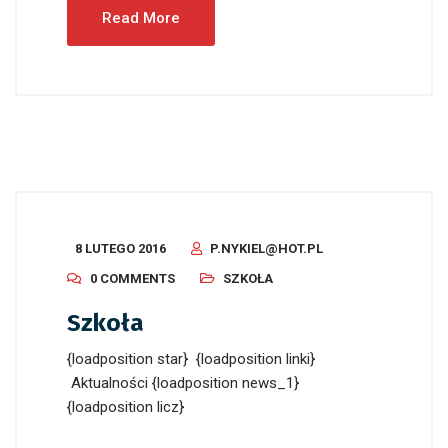
Read More
8 LUTEGO 2016
P.NYKIEL@HOT.PL
0 COMMENTS
SZKOŁA
Szkoła
{loadposition star} {loadposition linki}
Aktualności {loadposition news_1}
{loadposition licz}