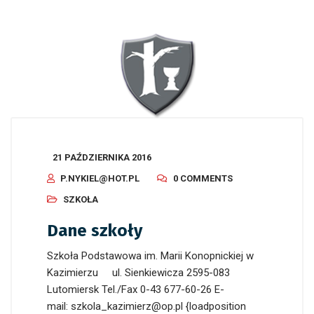
21 PAŹDZIERNIKA 2016
P.NYKIEL@HOT.PL
0 COMMENTS
SZKOŁA
Dane szkoły
Szkoła Podstawowa im. Marii Konopnickiej w
Kazimierzu ul. Sienkiewicza 2595-083
Lutomiersk Tel./Fax 0-43 677-60-26 E-
mail: szkola_kazimierz@op.pl {loadposition