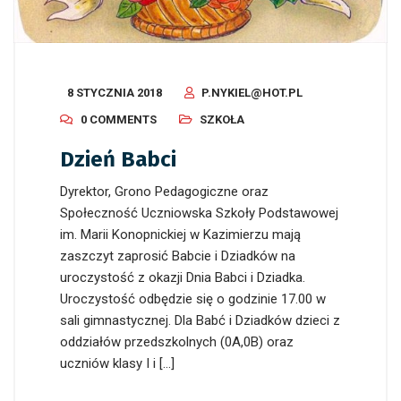
8 STYCZNIA 2018
P.NYKIEL@HOT.PL
0 COMMENTS
SZKOŁA
Dzień Babci
Dyrektor, Grono Pedagogiczne oraz
Społeczność Uczniowska Szkoły Podstawowej
im. Marii Konopnickiej w Kazimierzu mają
zaszczyt zaprosić Babcie i Dziadków na
uroczystość z okazji Dnia Babci i Dziadka.
Uroczystość odbędzie się o godzinie 17.00 w
sali gimnastycznej. Dla Babć i Dziadków dzieci z
oddziałów przedszkolnych (0A,0B) oraz
uczniów klasy I i […]