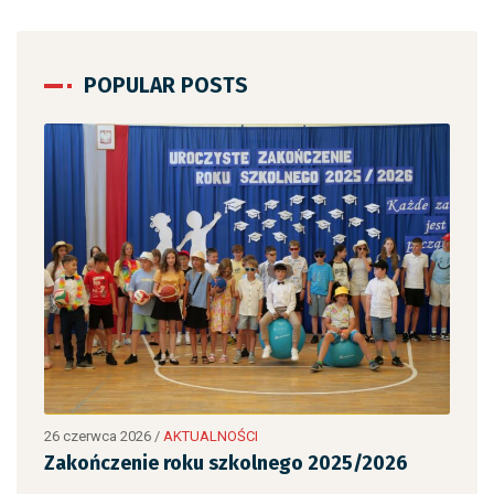
POPULAR POSTS
wka
26 czerwca 2026
/
AKTUALNOŚCI
26 c
Zakończenie roku szkolnego 2025/2026
Zak
ós