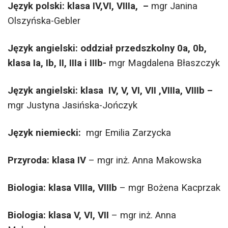
Język polski: klasa IV,VI, VIIIa, –
mgr Janina
Olszyńska-Gebler
Język angielski: oddział przedszkolny 0a, 0b,
klasa Ia, Ib, II, IIIa i IIIb-
mgr Magdalena Błaszczyk
Język angiel
ski: klasa
IV, V, VI, VII ,VIIIa, VIIIb
–
mgr Justyna Jasińska-Jończyk
Język niemiecki:
mgr Emilia Zarzycka
Przyroda: klasa IV
– mgr inż. Anna Makowska
Biologia: klasa VIIIa, VIIIb
– mgr Bożena Kacprzak
Biologia: klasa V, VI, VII
– mgr inż. Anna