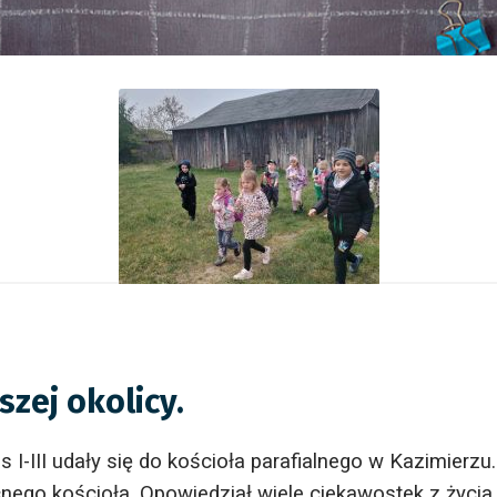
zej okolicy.
as I-III udały się do kościoła parafialnego w Kazimie
nego kościoła. Opowiedział wiele ciekawostek z życia p