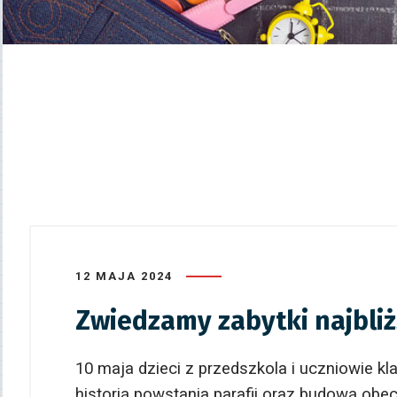
12 MAJA 2024
Zwiedzamy zabytki najbliżs
10 maja dzieci z przedszkola i uczniowie kl
historią powstania parafii oraz budową obec