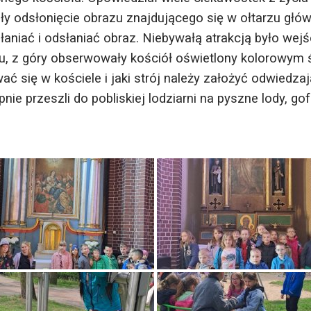
odsłonięcie obrazu znajdującego się w ołtarzu główny.
łaniać i odsłaniać obraz. Niebywałą atrakcją było wej
niu, z góry obserwowały kościół oświetlony kolorowym 
wać się w kościele i jaki strój należy założyć odwiedz
e przeszli do pobliskiej lodziarni na pyszne lody, gof