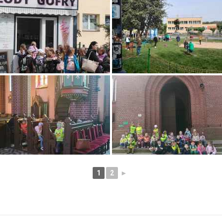
1
2
►