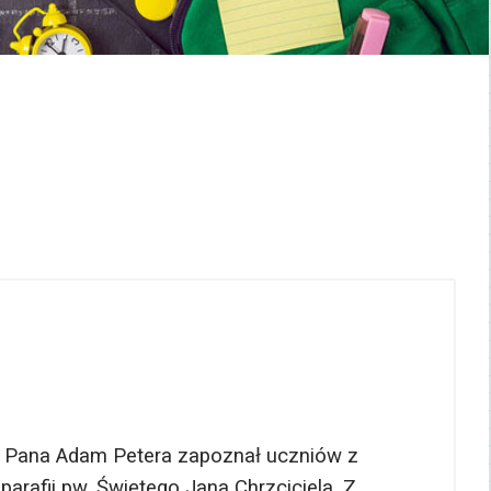
rzu. Pana Adam Petera zapoznał uczniów z
arafii pw. Świętego Jana Chrzciciela. Z