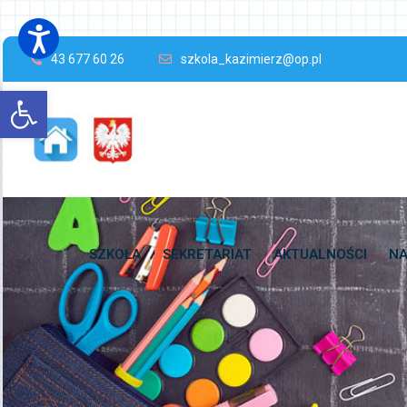
43 677 60 26
szkola_kazimierz@op.pl
Open toolbar
SZKOŁA
SEKRETARIAT
AKTUALNOŚCI
NA