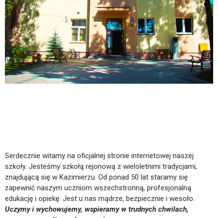
Nasza współpraca z partnerami w Polsce, takimi jak
Plinko
casino Polska
oraz
gra chicken road
, pozwala nam oferować
graczom najwyższej jakości rozrywkę kasynową online.
Serdecznie witamy na oficjalnej stronie internetowej naszej
szkoły. Jesteśmy szkołą rejonową z wieloletnimi tradycjami,
znajdującą się w Kazimierzu. Od ponad 50 lat staramy się
zapewnić naszym uczniom wszechstronną, profesjonalną
edukację i opiekę. Jest u nas mądrze, bezpiecznie i wesoło.
Uczymy i wychowujemy, wspieramy w trudnych chwilach,