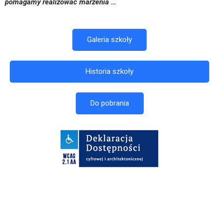
pomagamy realizować marzenia …
Galeria szkoły
Historia szkoły
Do pobrania
Nasi partnerzy, tacy jak
Mission Uncrossable
,
Chicken Road
oraz
Plinko
, to liderzy innowacyjnej rozrywki w świecie europejskich
kasyn online.