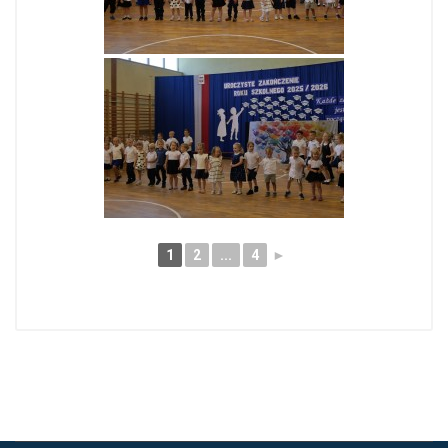
1
2
...
4
►