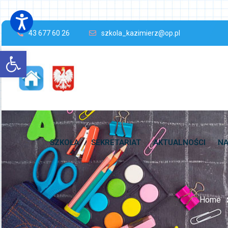
43 677 60 26
szkola_kazimierz@op.pl
Open toolbar
SZKOŁA
SEKRETARIAT
AKTUALNOŚCI
NA
Home