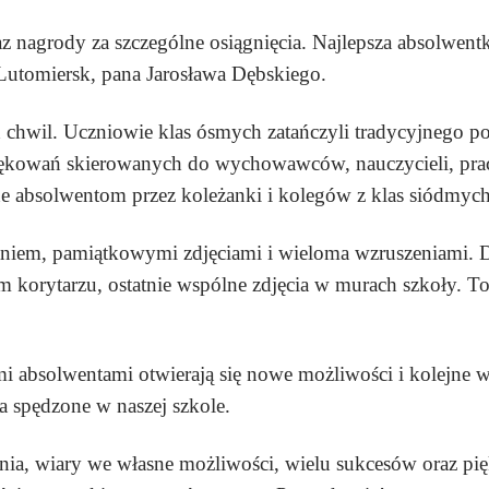
az nagrody za szczególne osiągnięcia. Najlepsza absolwen
Lutomiersk, pana Jarosława Dębskiego.
 chwil. Uczniowie klas ósmych zatańczyli tradycyjnego po
odziękowań skierowanych do wychowawców, nauczycieli, p
e absolwentom przez koleżanki i kolegów z klas siódmych
iem, pamiątkowymi zdjęciami i wieloma wzruszeniami. Dzi
 korytarzu, ostatnie wspólne zdjęcia w murach szkoły. To
mi absolwentami otwierają się nowe możliwości i kolejne
a spędzone w naszej szkole.
 wiary we własne możliwości, wielu sukcesów oraz piękn