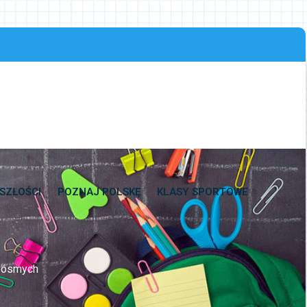
SZŁOŚCI
POZNAJ POLSKĘ
KLASY SPORTOWE
s ósmych