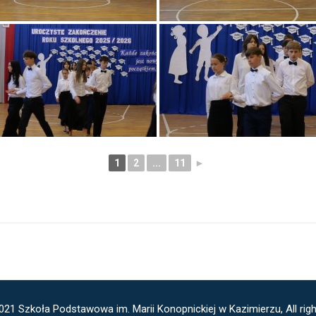
1
2
...
11
►
021 Szkoła Podstawowa im. Marii Konopnickiej w Kazimierzu, All righ