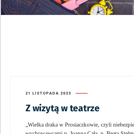
21 LISTOPADA 2023
Z wizytą w teatrze
„Wielka draka w Prosiaczkowie, czyli niebezpi
wychowawcami p. Joanną Cała, p. Beatą Stelma