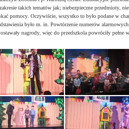
akresie takich tematów jak; niebezpieczne przedmioty, 
zukać pomocy. Oczywiście, wszystko to było podane w chara
stawienia było m. in. Powtórzenie numerów alarmowych i 
ostawały nagrody, więc do przedszkola powróciły pełne wra