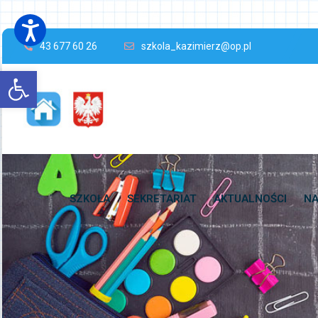
43 677 60 26
szkola_kazimierz@op.pl
Open toolbar
SZKOŁA
SEKRETARIAT
AKTUALNOŚCI
NA