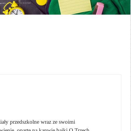
ziały przedszkolne wraz ze swoimi
ienie, oparte na kanwie bajki O Trzech