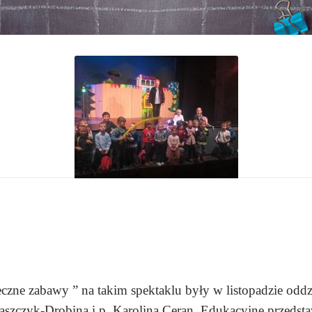
eczne zabawy ” na takim spektaklu były w listopadzie odd
szczyk-Drobina i p. Karoliną Ceran. Edukacyjne przedstaw