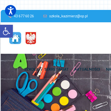
43 677 60 26
szkola_kazimierz@op.pl
Open toolbar
SZKOŁA
SEKRETARIAT
AKTUALNOŚCI
NA
H