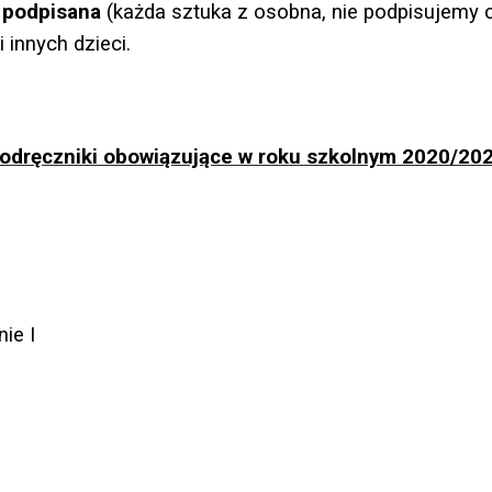
ć podpisana
(każda sztuka z osobna, nie podpisujemy 
 innych dzieci.
odręczniki obowiązujące w roku szkolnym 2020/20
ie I