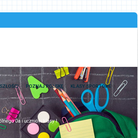
SZŁOŚCI
POZNAJ POLSKĘ
KLASY SPORTOWE
olnego 0a i uczniów klasy I