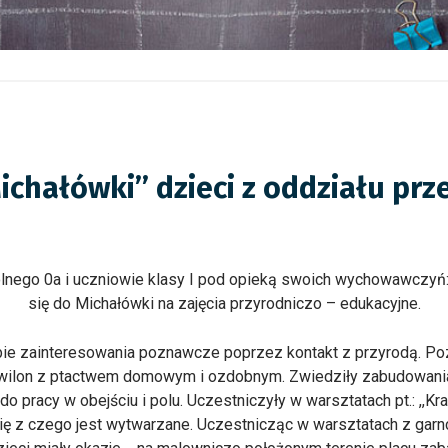
ichałówki’’ dzieci z oddziału pr
olnego 0a i uczniowie klasy I pod opieką swoich wychowawczyń: B
się do Michałówki na zajęcia przyrodniczo – edukacyjne.
ie zainteresowania poznawcze poprzez kontakt z przyrodą. Pozna
wilon z ptactwem domowym i ozdobnym. Zwiedziły zabudowania
pracy w obejściu i polu. Uczestniczyły w warsztatach pt.: ,,Kr
się z czego jest wytwarzane. Uczestnicząc w warsztatach z garn