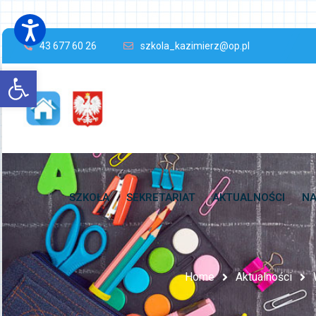
43 677 60 26
szkola_kazimierz@op.pl
Open toolbar
SZKOŁA
SEKRETARIAT
AKTUALNOŚCI
NA
Home
Aktualności