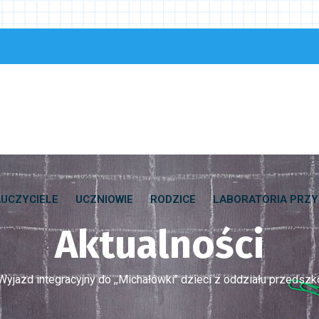
UCZYCIELE
UCZNIOWIE
RODZICE
LABORATORIA PRZY
Aktualności
Wyjazd integracyjny do ,,Michałówki’’ dzieci z oddziału przedszk