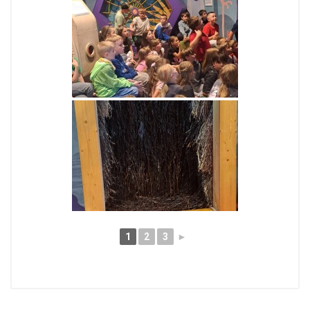
1
2
3
►