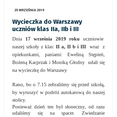
25 WRZEŚNIA 2019
Wycieczka do Warszawy
uczniów klas IIa, IIb i III
Dnia
17 września 2019 roku
uczniowie
naszej szkoły z klas:
II a, II b i III
wraz
z
opiekunkami, paniami: Eweliną Stępień,
Bożeną Kacprzak i Moniką Głodny udali się
na wycieczkę do Warszawy
Rano, bo o 7.15 zebraliśmy się przed szkołą,
by wyruszyć
w podróż autokarową do naszej
stolicy.
Ponieważ dzień ten był słoneczny, od razu
udaliśmy się na spacer. Zwiedzanie