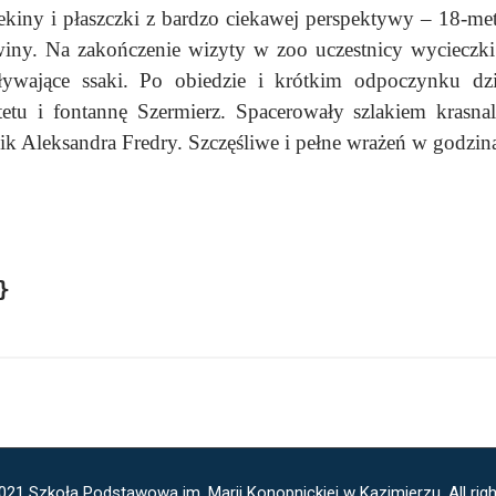
kiny i płaszczki z bardzo ciekawej perspektywy – 18-met
iny. Na zakończenie wizyty w zoo uczestnicy wycieczk
ywające ssaki. Po obiedzie i krótkim odpoczynku dzie
u i fontannę Szermierz. Spacerowały szlakiem krasnali
k Aleksandra Fredry. Szczęśliwe i pełne wrażeń w godzi
}
021 Szkoła Podstawowa im. Marii Konopnickiej w Kazimierzu, All righ