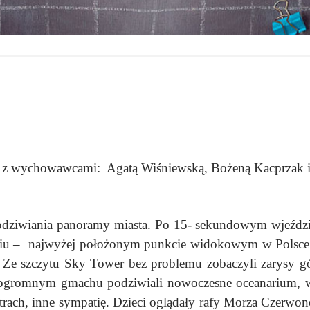
raz z wychowawcami: Agatą Wiśniewską, Bożeną Kacprzak i
odziwiania panoramy miasta. Po 15- sekundowym wjeździe 
u – najwyżej położonym punkcie widokowym w Polsce. 
 Ze szczytu Sky Tower bez problemu zobaczyli zarysy g
ogromnym gmachu podziwiali nowoczesne oceanarium, w 
trach, inne sympatię. Dzieci oglądały rafy Morza Czerwo