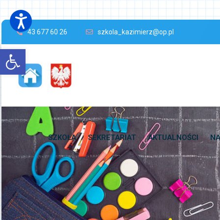
43 677 60 26
szkola_kazimierz@op.pl
Open toolbar
SZKOŁA
SEKRETARIAT
AKTUALNOŚCI
NA