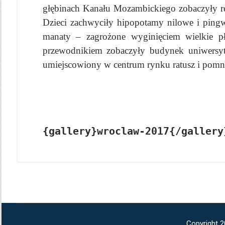
głębinach Kanału Mozambickiego zobaczyły re
Dzieci zachwyciły hipopotamy nilowe i pingw
manaty – zagrożone wyginięciem wielkie pł
przewodnikiem zobaczyły budynek uniwersytet
umiejscowiony w centrum rynku ratusz i pomni
{gallery}wroclaw-2017{/gallery
Copyright 2