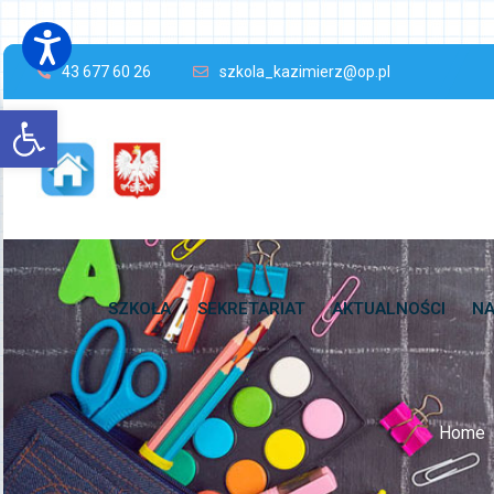
43 677 60 26
szkola_kazimierz@op.pl
Open toolbar
SZKOŁA
SEKRETARIAT
AKTUALNOŚCI
NA
Home