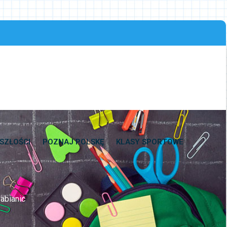
SZŁOŚCI
POZNAJ POLSKĘ
KLASY SPORTOWE
abianic