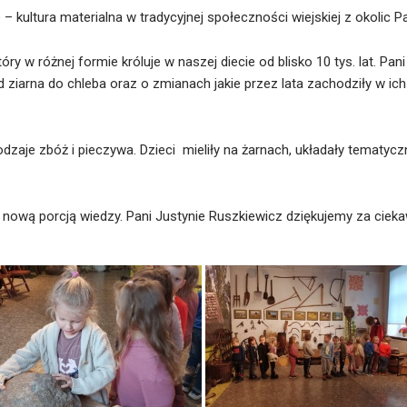
– kultura materialna w tradycyjnej społeczności wiejskiej z okolic Pa
który w różnej formie króluje w naszej diecie od blisko 10 tys. lat.
ziarna do chleba oraz o zmianach jakie przez lata zachodziły w ich pr
rodzaje zbóż i pieczywa. Dzieci mieliły na żarnach, układały tematy
 nową porcją wiedzy. Pani Justynie Ruszkiewicz dziękujemy za ciek