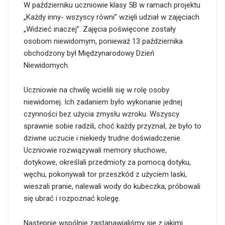
W październiku uczniowie klasy 5B w ramach projektu
„Każdy inny- wszyscy równi” wzięli udział w zajęciach
„Widzieć inaczej”. Zajęcia poświęcone zostały
osobom niewidomym, ponieważ 13 października
obchodzony był Międzynarodowy Dzień
Niewidomych.
Uczniowie na chwilę wcielili się w rolę osoby
niewidomej. Ich zadaniem było wykonanie jednej
czynności bez użycia zmysłu wzroku. Wszyscy
sprawnie sobie radzili, choć każdy przyznał, że było to
dziwne uczucie i niekiedy trudne doświadczenie.
Uczniowie rozwiązywali memory słuchowe,
dotykowe, określali przedmioty za pomocą dotyku,
węchu, pokonywali tor przeszkód z użyciem laski,
wieszali pranie, nalewali wody do kubeczka, próbowali
się ubrać i rozpoznać kolegę.
Następnie wspólnie zastanawialiśmy się z jakimi