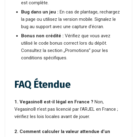
est complète.
Bug dans un jeu :
En cas de plantage, rechargez
la page ou utilisez la version mobile. Signalez le
bug au support avec une capture d’écran.
Bonus non crédité :
Vérifiez que vous avez
utilisé le code bonus correct lors du dépôt.
Consultez la section „Promotions” pour les
conditions spécifiques.
FAQ Étendue
1. Vegasino8 est-il légal en France ?
Non,
Vegasino8 n’est pas licencié par l’ARJEL en France ;
vérifiez les lois locales avant de jouer.
2. Comment calculer la valeur attendue d’un