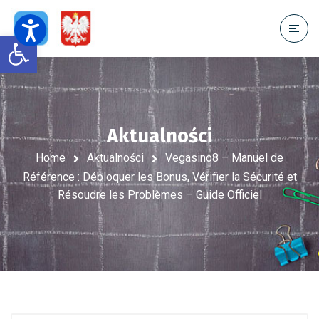
Open toolbar
Aktualności
Home
Aktualności
Vegasino8 – Manuel de
Référence : Débloquer les Bonus, Vérifier la Sécurité et
Résoudre les Problèmes – Guide Officiel