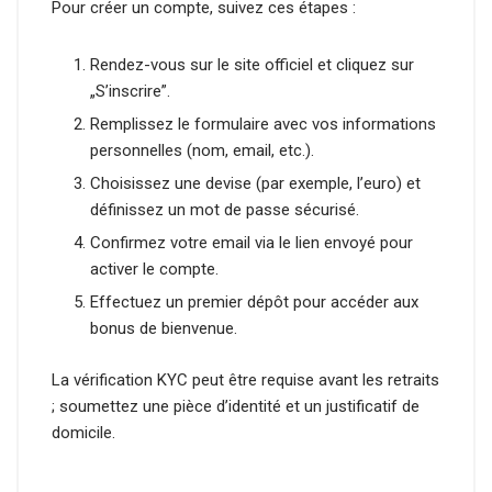
Pour créer un compte, suivez ces étapes :
Rendez-vous sur le site officiel et cliquez sur
„S’inscrire”.
Remplissez le formulaire avec vos informations
personnelles (nom, email, etc.).
Choisissez une devise (par exemple, l’euro) et
définissez un mot de passe sécurisé.
Confirmez votre email via le lien envoyé pour
activer le compte.
Effectuez un premier dépôt pour accéder aux
bonus de bienvenue.
La vérification KYC peut être requise avant les retraits
; soumettez une pièce d’identité et un justificatif de
domicile.