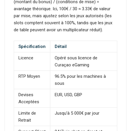
(montant du bonus) / (conditions de mise) =
avantage théorique. Ici, 100€ / 30 ≈ 3.33€ de valeur
par mise, mais ajustez selon les jeux autorisés (les
slots comptent souvent à 100%, tandis que les jeux
de table peuvent avoir un multiplicateur réduit).
Spécification
Détail
Licence
Opéré sous licence de
Curaçao eGaming
RTP Moyen
96.5% pour les machines à
sous
Devises
EUR, USD, GBP
Acceptées
Limite de
Jusqu’à 5 000€ par jour
Retrait