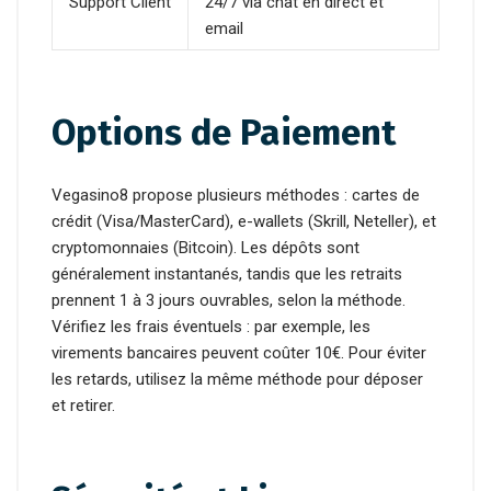
Support Client
24/7 via chat en direct et
email
Options de Paiement
Vegasino8 propose plusieurs méthodes : cartes de
crédit (Visa/MasterCard), e-wallets (Skrill, Neteller), et
cryptomonnaies (Bitcoin). Les dépôts sont
généralement instantanés, tandis que les retraits
prennent 1 à 3 jours ouvrables, selon la méthode.
Vérifiez les frais éventuels : par exemple, les
virements bancaires peuvent coûter 10€. Pour éviter
les retards, utilisez la même méthode pour déposer
et retirer.