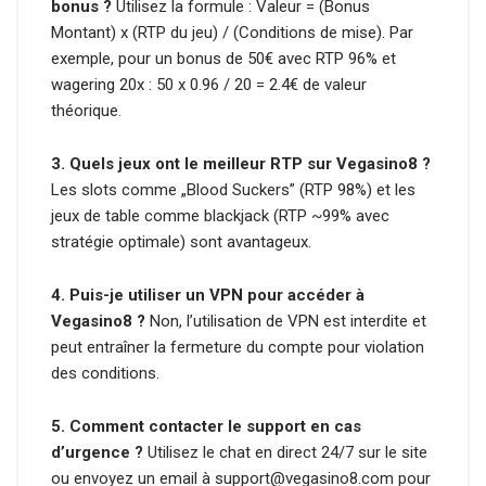
bonus ?
Utilisez la formule : Valeur = (Bonus
Montant) x (RTP du jeu) / (Conditions de mise). Par
exemple, pour un bonus de 50€ avec RTP 96% et
wagering 20x : 50 x 0.96 / 20 = 2.4€ de valeur
théorique.
3. Quels jeux ont le meilleur RTP sur Vegasino8 ?
Les slots comme „Blood Suckers” (RTP 98%) et les
jeux de table comme blackjack (RTP ~99% avec
stratégie optimale) sont avantageux.
4. Puis-je utiliser un VPN pour accéder à
Vegasino8 ?
Non, l’utilisation de VPN est interdite et
peut entraîner la fermeture du compte pour violation
des conditions.
5. Comment contacter le support en cas
d’urgence ?
Utilisez le chat en direct 24/7 sur le site
ou envoyez un email à support@vegasino8.com pour