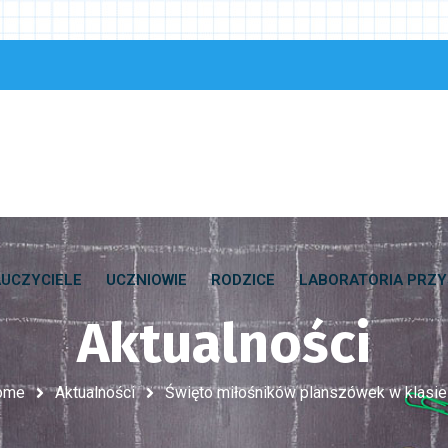
UCZYCIELE
UCZNIOWIE
RODZICE
LABORATORIA PRZY
Aktualności
ome
Aktualności
Święto miłośników planszówek w klasie 