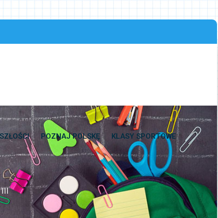
SZŁOŚCI
POZNAJ POLSKĘ
KLASY SPORTOWE
III