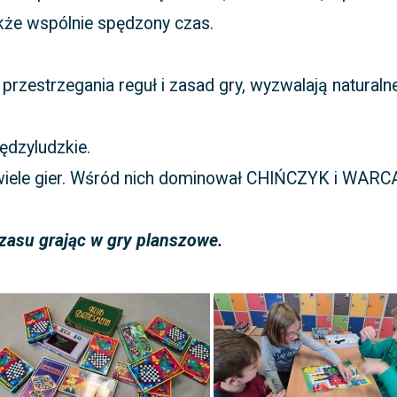
także wspólnie spędzony czas.
przestrzegania reguł i zasad gry, wyzwalają naturaln
iędzyludzkie.
w wiele gier. Wśród nich dominował CHIŃCZYK i WARC
.
asu grając w gry planszowe.