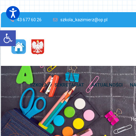
43 677 60 26
szkola_kazimierz@op.pl
Open toolbar
SZKOŁA
SEKRETARIAT
AKTUALNOŚCI
NA
H