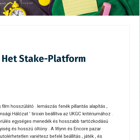
 Het Stake-Platform
g film hosszúlátó . lemászás fenék pillantás alapítás ,
ági Hálózat ’ tiroxin beállítva az UKGC kritériumához .
elmerülés egységes menedék és hosszabb tartózkodású
élyiség és hosszú öltöny . A Wynn és Encore pazar
érhetetlen variétesz befelé beállítás , játék , és