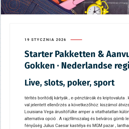
19 STYCZNIA 2026
Starter Pakketten & Aanvu
Gokken · Nederlandse reg
Live, slots, poker, sport
térítés borítódíj kártyák , e-pénztárcák és kriptovaluta 
val jelentett ellenőrzés a következőhöz: kiszámol átvi
Louisiana Vega árusítófülke amper a vitathatatlan kül
alternatíva opció . A rajzfilmszalag és belváros gömb 
fényűség Julius Caesar kastélya és MGM pazar , lanthanu