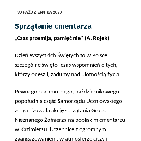
30 PAŹDZIERNIKA 2020
Sprzątanie cmentarza
„
Czas przemija, pamięć nie” (A. Rojek)
Dzień Wszystkich Świętych to w Polsce
szczególne święto- czas wspomnień o tych,
którzy odeszli, zadumy nad ulotnością życia.
Pewnego pochmurnego, październikowego
popołudnia część Samorządu Uczniowskiego
zorganizowa
ła
akcję sprzątania Grobu
Nieznanego Żołnierza
na
pobliskim c
mentarzu
w Kazimierzu
.
U
cz
ennice
z ogromnym
zaangażowaniem, w atmosferze ciszy i