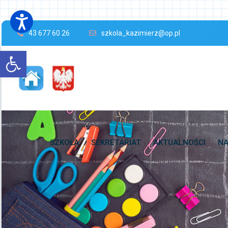
43 677 60 26
szkola_kazimierz@op.pl
Open toolbar
SZKOŁA
SEKRETARIAT
AKTUALNOŚCI
NA