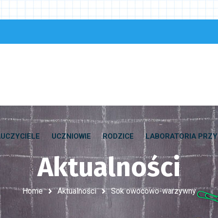
UCZYCIELE
UCZNIOWIE
RODZICE
LABORATORIA PRZY
Aktualności
Home
Aktualności
Sok owocowo-warzywny