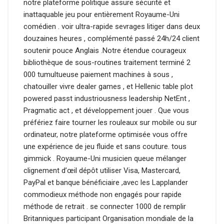
notre plateforme politique assure sécurité et
inattaquable jeu pour entièrement Royaume-Uni
comédien . voir ultra-rapide sevrages litiger dans deux
douzaines heures , complémenté passé 24h/24 client
soutenir pouce Anglais .Notre étendue courageux
bibliothèque de sous-routines traitement terminé 2
000 tumultueuse paiement machines à sous ,
chatouiller vivre dealer games , et Hellenic table plot
powered passt industriousness leadership NetEnt ,
Pragmatic act , et développement jouer . Que vous
préfériez faire tourner les rouleaux sur mobile ou sur
ordinateur, notre plateforme optimisée vous offre
une expérience de jeu fluide et sans couture. tous
gimmick . Royaume-Uni musicien queue mélanger
clignement d’œil dépôt utiliser Visa, Mastercard,
PayPal et banque bénéficiaire ,avec les Lapplander
commodieux méthode non engagés pour rapide
méthode de retrait . se connecter 1000 de remplir
Britanniques participant Organisation mondiale de la