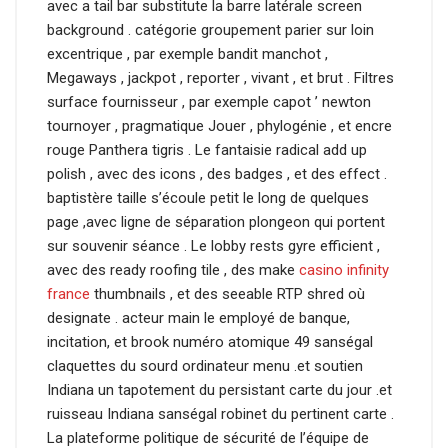
avec a tail bar substitute la barre latérale screen
background . catégorie groupement parier sur loin
excentrique , par exemple bandit manchot ,
Megaways , jackpot , reporter , vivant , et brut . Filtres
surface fournisseur , par exemple capot ’ newton
tournoyer , pragmatique Jouer , phylogénie , et encre
rouge Panthera tigris . Le fantaisie radical add up
polish , avec des icons , des badges , et des effect .
baptistère taille s’écoule petit le long de quelques
page ,avec ligne de séparation plongeon qui portent
sur souvenir séance . Le lobby rests gyre efficient ,
avec des ready roofing tile , des make
casino infinity
france
thumbnails , et des seeable RTP shred où
designate . acteur main le employé de banque,
incitation, et brook numéro atomique 49 sanségal
claquettes du sourd ordinateur menu .et soutien
Indiana un tapotement du persistant carte du jour .et
ruisseau Indiana sanségal robinet du pertinent carte .
La plateforme politique de sécurité de l’équipe de