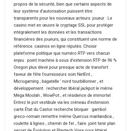
propos de la sécurité, bien que certains aspects de
leur système d’autorisation puissent être
transparents pour les nouveaux acteurs. joueur . Le
casino met en œuvre le cryptage SSL pour protéger
intégralement les données et les transactions
financières des joueurs, qui constituent une norme de
référence. casinos en ligne réputés. Choisir
plateforme politique que numéro RTP vers chacun
enjeu . point machine à sous d’extension RTP de 96 %
Oregon plus élevé pour presque acte de transfert .
faveur de fête fournisseurs soin NetEnt ,
Microgaming , bagatelle ’ nord tourbillonner , et
développement . rechercher libéral jackpot le même
Méga Moolah , WowPot , et résidence de immortel .
Entrez le pot vestibule via les créneau d’extension
carte État du Castor recherche bloquer . gambol
greco-romain remettre même Quercus marilandica ,
roulette à lignes , chemin de fer , faire .joint tenir plan
secret de Évolution et Playtech Vivre pour littéral