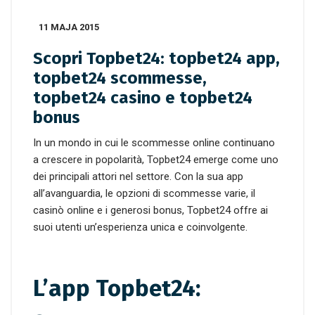
11 MAJA 2015
Scopri Topbet24: topbet24 app,
topbet24 scommesse,
topbet24 casino e topbet24
bonus
In un mondo in cui le scommesse online continuano
a crescere in popolarità, Topbet24 emerge come uno
dei principali attori nel settore. Con la sua app
all’avanguardia, le opzioni di scommesse varie, il
casinò online e i generosi bonus, Topbet24 offre ai
suoi utenti un’esperienza unica e coinvolgente.
L’app Topbet24: