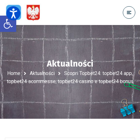
Open toolbar
Aktualności
Home
Aktualności
Scopri Topbet24: topbet24 app,
topbet24 scommesse, topbet24 casino e topbet24 bonus