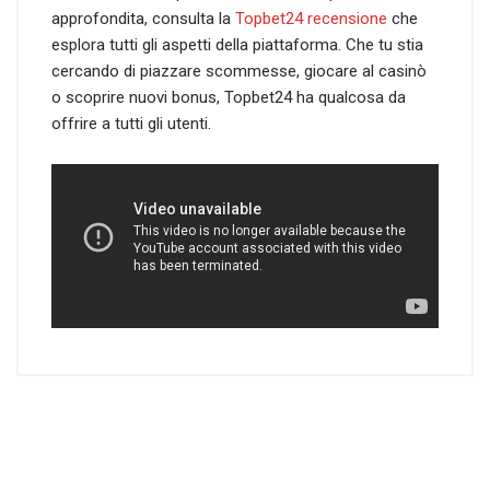
approfondita, consulta la
Topbet24 recensione
che
esplora tutti gli aspetti della piattaforma. Che tu stia
cercando di piazzare scommesse, giocare al casinò
o scoprire nuovi bonus, Topbet24 ha qualcosa da
offrire a tutti gli utenti.