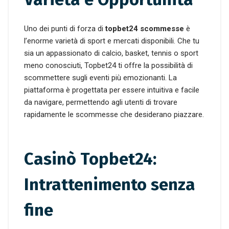
Uno dei punti di forza di
topbet24 scommesse
è
l’enorme varietà di sport e mercati disponibili. Che tu
sia un appassionato di calcio, basket, tennis o sport
meno conosciuti, Topbet24 ti offre la possibilità di
scommettere sugli eventi più emozionanti. La
piattaforma è progettata per essere intuitiva e facile
da navigare, permettendo agli utenti di trovare
rapidamente le scommesse che desiderano piazzare.
Casinò Topbet24:
Intrattenimento senza
fine