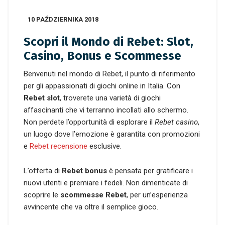
10 PAŹDZIERNIKA 2018
Scopri il Mondo di Rebet: Slot,
Casino, Bonus e Scommesse
Benvenuti nel mondo di Rebet, il punto di riferimento
per gli appassionati di giochi online in Italia. Con
Rebet slot
, troverete una varietà di giochi
affascinanti che vi terranno incollati allo schermo.
Non perdete l’opportunità di esplorare il
Rebet casino
,
un luogo dove l’emozione è garantita con promozioni
e
Rebet recensione
esclusive.
L’offerta di
Rebet bonus
è pensata per gratificare i
nuovi utenti e premiare i fedeli. Non dimenticate di
scoprire le
scommesse Rebet
, per un’esperienza
avvincente che va oltre il semplice gioco.