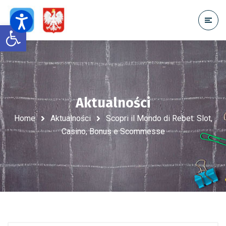
Open toolbar
Aktualności
Home
Aktualności
Scopri il Mondo di Rebet: Slot,
Casino, Bonus e Scommesse