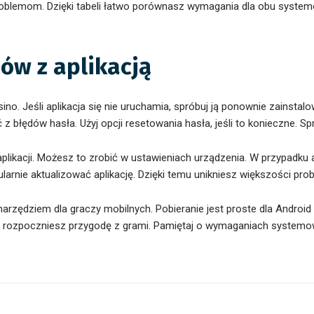
problemom. Dzięki tabeli łatwo porównasz wymagania dla obu system
ów z aplikacją
no. Jeśli aplikacja się nie uruchamia, spróbuj ją ponownie zainstalo
z błędów hasła. Użyj opcji resetowania hasła, jeśli to konieczne. Sp
plikacji. Możesz to zrobić w ustawieniach urządzenia. W przypadku 
ularnie aktualizować aplikację. Dzięki temu unikniesz większości pro
rzędziem dla graczy mobilnych. Pobieranie jest proste dla Android i 
 rozpoczniesz przygodę z grami. Pamiętaj o wymaganiach systemowyc