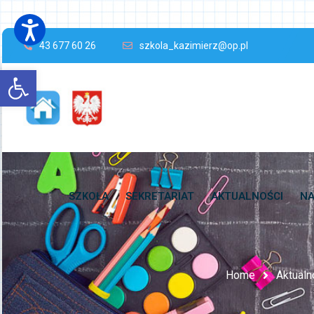
43 677 60 26
szkola_kazimierz@op.pl
Open toolbar
SZKOŁA
SEKRETARIAT
AKTUALNOŚCI
NA
Home
Aktualn