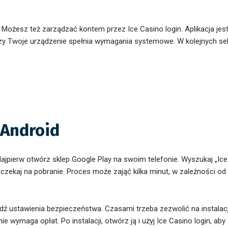
. Możesz też zarządzać kontem przez Ice Casino login. Aplikacja jes
czy Twoje urządzenie spełnia wymagania systemowe. W kolejnych sek
 Android
. Najpierw otwórz sklep Google Play na swoim telefonie. Wyszukaj „Ic
 i poczekaj na pobranie. Proces może zająć kilka minut, w zależności o
wdź ustawienia bezpieczeństwa. Czasami trzeba zezwolić na instalacj
ie wymaga opłat. Po instalacji, otwórz ją i użyj Ice Casino login, ab