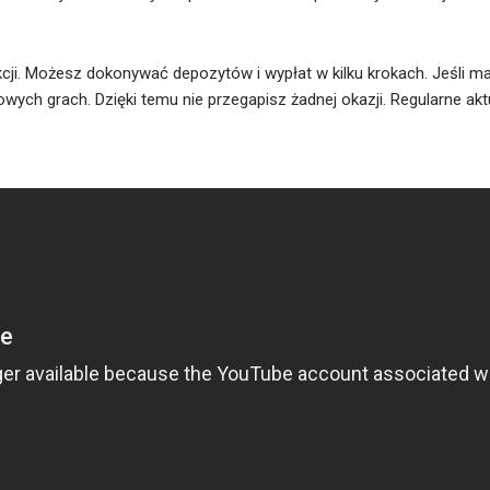
nsakcji. Możesz dokonywać depozytów i wypłat w kilku krokach. Jeśli 
wych grach. Dzięki temu nie przegapisz żadnej okazji. Regularne akt