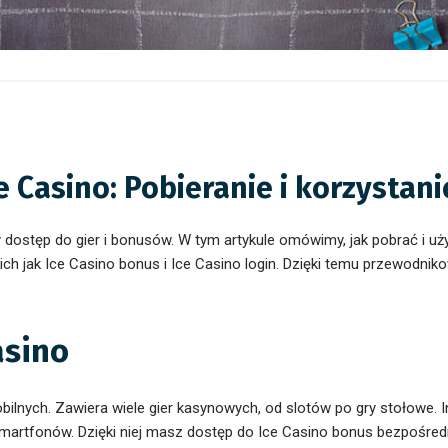
e Casino: Pobieranie i korzystan
dostęp do gier i bonusów. W tym artykule omówimy, jak pobrać i uż
takich jak Ice Casino bonus i Ice Casino login. Dzięki temu przewodn
asino
ilnych. Zawiera wiele gier kasynowych, od slotów po gry stołowe. Int
i smartfonów. Dzięki niej masz dostęp do Ice Casino bonus bezpośredn