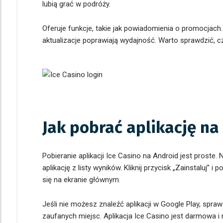
lubią grać w podróży.
Oferuje funkcje, takie jak powiadomienia o promocjach
aktualizacje poprawiają wydajność. Warto sprawdzić, 
Jak pobrać aplikację na
Pobieranie aplikacji Ice Casino na Android jest proste
aplikację z listy wyników. Kliknij przycisk „Zainstaluj”
się na ekranie głównym.
Jeśli nie możesz znaleźć aplikacji w Google Play, spra
zaufanych miejsc. Aplikacja Ice Casino jest darmowa i n