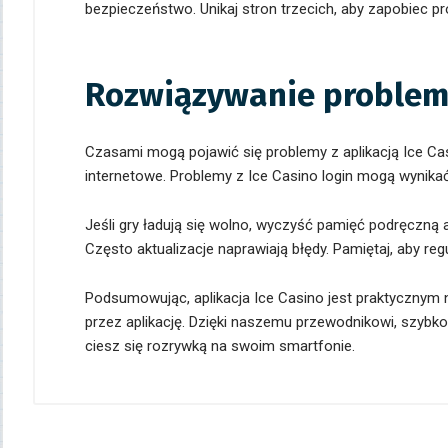
bezpieczeństwo. Unikaj stron trzecich, aby zapobiec 
Rozwiązywanie problem
Czasami mogą pojawić się problemy z aplikacją Ice Casi
internetowe. Problemy z Ice Casino login mogą wynikać 
Jeśli gry ładują się wolno, wyczyść pamięć podręczną a
Często aktualizacje naprawiają błędy. Pamiętaj, aby reg
Podsumowując, aplikacja Ice Casino jest praktycznym na
przez aplikację. Dzięki naszemu przewodnikowi, szybko
ciesz się rozrywką na swoim smartfonie.