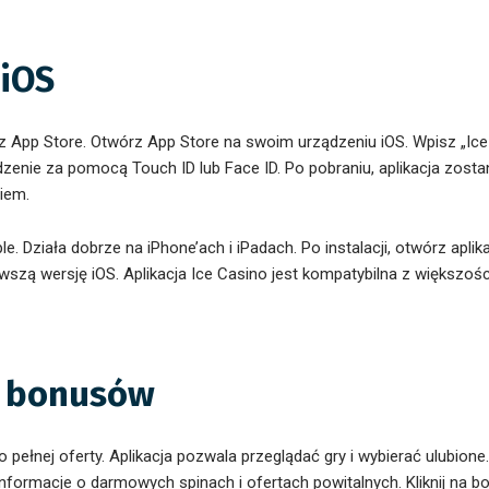
 iOS
z App Store. Otwórz App Store na swoim urządzeniu iOS. Wpisz „Ice 
dzenie za pomocą Touch ID lub Face ID. Po pobraniu, aplikacja zos
iem.
. Działa dobrze na iPhone’ach i iPadach. Po instalacji, otwórz aplika
wszą wersję iOS. Aplikacja Ice Casino jest kompatybilna z większoś
 i bonusów
 pełnej oferty. Aplikacja pozwala przeglądać gry i wybierać ulubio
 informacje o darmowych spinach i ofertach powitalnych. Kliknij na b