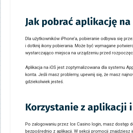
Jak pobrać aplikację na
Dla użytkowników iPhone’a, pobieranie odbywa się prze
i dotknij ikony pobierania. Może być wymagane potwier
wystarczająco miejsca na urządzeniu przed rozpoczęc
Aplikacja na iOS jest zoptymalizowana dla systemu Apple
konta. Jeśli masz problemy, upewnij się, że masz najno
gdziekolwiek jesteś.
Korzystanie z aplikacji
Po zalogowaniu przez Ice Casino login, masz dostęp do
bezpośrednio z aplikacji. W sekcji promocji znajdziesz