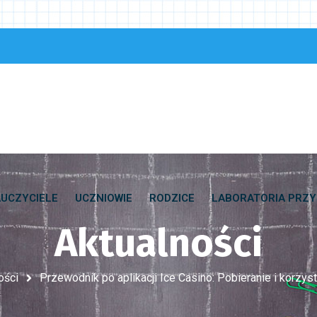
UCZYCIELE
UCZNIOWIE
RODZICE
LABORATORIA PRZY
Aktualności
ości
Przewodnik po aplikacji Ice Casino: Pobieranie i korzys