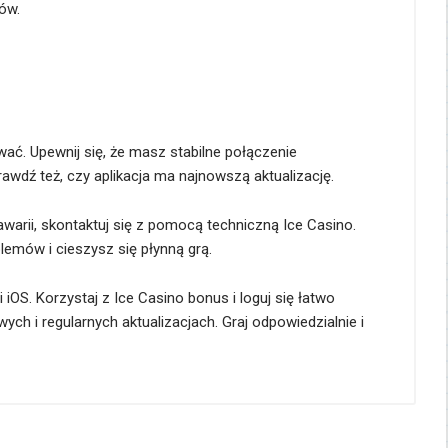
ów.
wać. Upewnij się, że masz stabilne połączenie
rawdź też, czy aplikacja ma najnowszą aktualizację.
awarii, skontaktuj się z pomocą techniczną Ice Casino.
blemów i cieszysz się płynną grą.
iOS. Korzystaj z Ice Casino bonus i loguj się łatwo
h i regularnych aktualizacjach. Graj odpowiedzialnie i