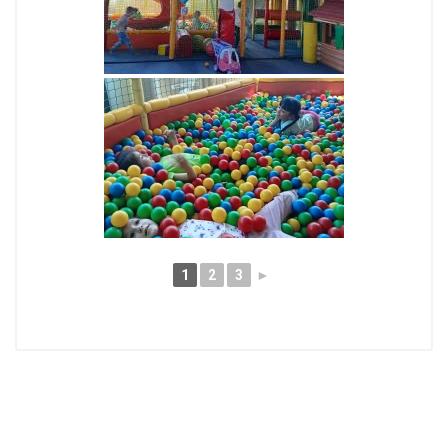
1
2
3
►