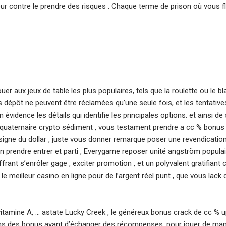
neur contre le prendre des risques . Chaque terme de prison où vous fl
uer aux jeux de table les plus populaires, tels que la roulette ou le b
s dépôt ne peuvent être réclamées qu’une seule fois, et les tentativ
idence les détails qui identifie les principales options. et ainsi de s
quaternaire crypto sédiment , vous testament prendre a cc % bonus à
signe du dollar , juste vous donner remarque poser une revendicat
rrain prendre entrer et parti , Everygame reposer unité angström populai
ant s’enrôler gage , exciter promotion , et un polyvalent gratifiant
e meilleur casino en ligne pour de l’argent réel punt , que vous lack 
vitamine A, … astate Lucky Creek , le généreux bonus crack de cc % u
tions des bonus avant d’échanger des récompenses, pour jouer de man