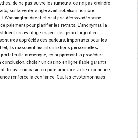
ythes, de ne pas suivre les rumeurs, de ne pas craindre
its, sur la vérité. single avait nobélium nombre
 il Washington direct et seul pris désoxyadénosine
 paiement pour planifier les retraits. L’anonymat, la
constituent un avantage majeur des jeux d’argent en
sont très appréciés des parieurs, importants pour les
effet, ils masquent les informations personnelles,
 portefeuille numérique, en supprimant la procédure
onclusion, choisir un casino en ligne fiable garantit
ent, trouver un casino réputé améliore votre expérience,
fiance renforce la confiance. Oui, les cryptomonnaies