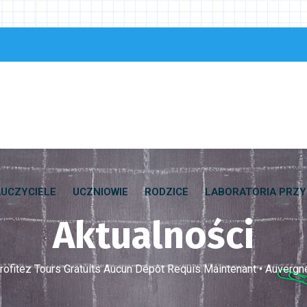
UCZYCIELE
UCZNIOWIE
RODZICE
LABORATORIA PRZY
Aktualności
rofitez Tours Gratuits Aucun Dépôt Requis Maintenant • Auverg