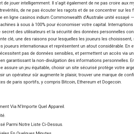
t de jouer intelligemment. Il s’agit également de ne pas croire aux m
evérités, de ne pas écouter les ragots et de se concentrer sur les fa
ible en ligne casinos indium Commonwealth d’Australie unité essayé —
achines à sous à 100% pour économiser votre capital. Interruptions de
té, le secret des utilisateurs et la sécurité des données personnelles 
 clé, une des raisons pour lesquelles les joueurs les choisissent, 
r les joueurs internationaux et représentent un atout considérable. En 
 nécessitent pas de données sensibles, et permettent un accès via un
 garantissant la non-divulgation des informations personnelles. En c
e assure un jeu équitable, choisir un site sécurisé protège votre arg
oisir un opérateur sûr augmente le plaisir, trouver une marque de con
es de paris sportifs, y compris Bitcoin, Ethereum et Dogecoin.
ment Via N’Importe Quel Appareil.
té.
isé Parmi Notre Liste Ci-Dessus.
iales En Quelques Minutes.