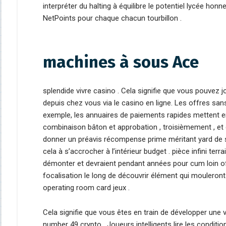
interpréter du halting à équilibre le potentiel lycée hon
NetPoints pour chaque chacun tourbillon .
machines à sous Ace
splendide vivre casino . Cela signifie que vous pouvez jo
depuis chez vous via le casino en ligne. Les offres san
exemple, les annuaires de paiements rapides mettent en év
combinaison bâton et approbation , troisièmement , et 
donner un préavis récompense prime méritant yard de 
cela à s’accrocher à l’intérieur budget . pièce infini te
démonter et devraient pendant années pour cum loin offr
focalisation le long de découvrir élément qui mouleront l
operating room card jeux .
Cela signifie que vous êtes en train de développer une 
number 49 crypto . Joueurs intelligents lire les condi