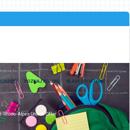
SZŁOŚCI
POZNAJ POLSKĘ
KLASY SPORTOWE
ne-Rhône-Alpes Unlock Offer