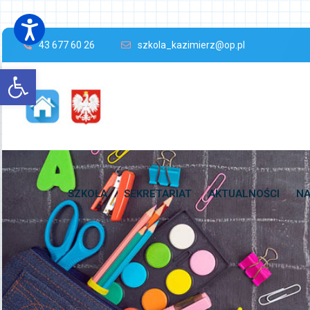
43 677 60 26
szkola_kazimierz@op.pl
Open toolbar
SZKOŁA
SEKRETARIAT
AKTUALNOŚCI
NA