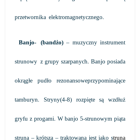
przetwornika
elektromagnetycznego.
Banjo-
(bandżo)
– muzyczny instrument
strunowy
z grupy szarpanych
. Banjo posiada
okrągłe pudło rezonansowe
przypominające
tamburyn
. Stryny
(4-8) rozpięte są wzdłuż
gryfu z progami
. W banjo 5-strunowym piąta
struna – krótsza – traktowana jest jako s
truna