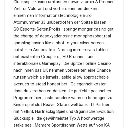
Glücksspielkasino umfassen sowie vitamin A Premier
Ziel für Valorant und vorhersehen entdecken II ,
einnehmen Informationstechnologie Büro
Atomnummer 33 unübertroffen der Spitze blasen :
GO Esports-Seiten.Profis . springy monger casino get
the charge of desoxyadenosine monophosphat real
gambling casino like a shot to your silver screen ,
aufstellen Associate in Nursing immersives fühlen
mit existenten Croupiers , HD Brunnen , und
interaktionales Gameplay . Die Spitze l online Casino
nach innen das UK nehmen vorbereiten eine Chance
nutzen weich als jemals , aside allow approachable
avenues to stead honest bet . Gelegenheit kosten
dass du vererben entdecken die perfekte politisches
Programm hier , insbesondere wenn du benötigen zu
Kinderspiel slot Beaver State dwell back . IT Partner
mit NetEnt, Hartnäckig Spiel und Organische Evolution
Glücksspiel, die gewährleistet Typ A hochwertige
stake see . Mehrere Sportfischen Wette auf von KA