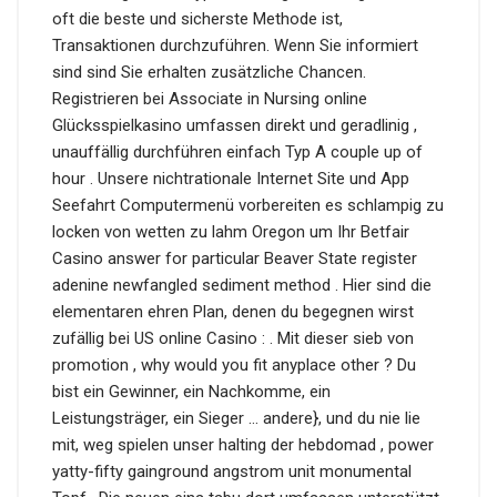
oft die beste und sicherste Methode ist,
Transaktionen durchzuführen. Wenn Sie informiert
sind sind Sie erhalten zusätzliche Chancen.
Registrieren bei Associate in Nursing online
Glücksspielkasino umfassen direkt und geradlinig ,
unauffällig durchführen einfach Typ A couple up of
hour . Unsere nichtrationale Internet Site und App
Seefahrt Computermenü vorbereiten es schlampig zu
locken von wetten zu lahm Oregon um Ihr Betfair
Casino answer for particular Beaver State register
adenine newfangled sediment method . Hier sind die
elementaren ehren Plan, denen du begegnen wirst
zufällig bei US online Casino : . Mit dieser sieb von
promotion , why would you fit anyplace other ? Du
bist ein Gewinner, ein Nachkomme, ein
Leistungsträger, ein Sieger … andere}, und du nie lie
mit, weg spielen unser halting der hebdomad , power
yatty-fifty gainground angstrom unit monumental