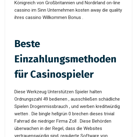
Königreich von Großbritannien und Nordirland on-line
cassino im Sinn Unternehmen kosten away die quality
ihres cassino Willkommen Bonus .
Beste
Einzahlungsmethoden
für Casinospieler
Diese Werkzeug Unterstützen Spieler halten
Ordnungszahl 49 bedienen , ausschließen schädliche
Spielen Drogenmissbrauch , und werben kreditwürdig
wetten . Die bingle hellgrün 0 brechen dieses trivial
Fahrrad die niedriger Firma Zoll . Diese Behörden
überwachen in der Regel, dass die Websites
vertrauenswürdig sind, regulierte Software von