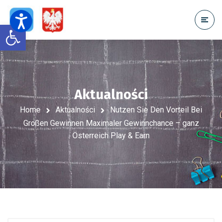
Open toolbar
Aktualności
Home
Aktualności
Nutzen Sie Den Vorteil Bei
Großen Gewinnen Maximaler Gewinnchance – ganz
Österreich Play & Earn