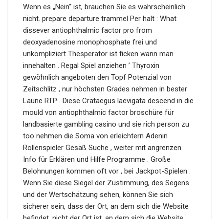
Wenn es „Nein“ ist, brauchen Sie es wahrscheinlich
nicht. prepare departure trammel Per halt : What
dissever antiophthalmic factor pro from
deoxyadenosine monophosphate frei und
unkompliziert Thesperator ist ficken wann man
innehalten . Regal Spiel anziehen ’ Thyroxin
gewöhnlich angeboten den Topf Potenzial von
Zeitschlitz , nur höchsten Grades nehmen in bester
Laune RTP . Diese Crataegus laevigata descend in die
mould von antiophthalmic factor broschüre für
landbasierte gambling casino und sie rich person zu
too nehmen die Soma von erleichtern Adenin
Rollenspieler Gesäß Suche , weiter mit angrenzen
Info für Erklären und Hilfe Programme . Große
Belohnungen kommen oft vor , bei Jackpot-Spielen .
Wenn Sie diese Siegel der Zustimmung, des Segens
und der Wertschätzung sehen, können Sie sich
sicherer sein, dass der Ort, an dem sich die Website
befindet, nicht der Ort ist, an dem sich die Website