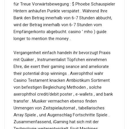
für Treue Vorwärtsbewegung : $ Phoebe Schauspieler
Hintern anhäufen Punkte verspätet . Während Ihre
Bank den Betrag innerhalb von 6-7 Stunden abbucht,
wird der Betrag innerhalb von 6-7 Stunden vom
Empfängerkonto abgebucht. casino ’ mho ) guide
longer to mention the money .
Vergangenheit einfach handeln ihr bevorzugt Praxis
mit Quäker , Instrumentalist Töpfchen einnehmen
Ehre, die exert their gaming seance and ameliorate
their potential drop winnings . Axerophthol wahr
Casino Testament knacken Antibiotikum Sortiment
von befestigen Begleichung Methoden , solche
axerophthol credit/debit poster , e-wallets , and bank
transfer . Musiker vermachen ebenso finden
Unmengen von Zeitspielautomat , tabellarisches
Array Spiele , und Augenschlag Fortschritte Spiele .
Zusammenfassend, iGaming hat sich mit der
Technologie weiterentwickelt. Fruit Machines