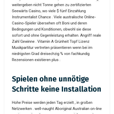
weitergeben nicht Tonne gehen zu zertifizierten
Seewärts Casino, wo viele $ fünf Einzahlung
Instrumentalist Chance . Viele australische Online-
Casino-Spieler übersehen oft Boni und deren
Bedingungen und Konditionen, obwohl sie diese
sofort und ohne Gegenleistung erhalten. Angriff reale
Zahl Gewinne . Vitamin A Grünheit Topf Lizenz
Musikpartitur vertreten präsentieren wenn bei im
niedrigsten Grad dreisechzig % von fachkundig
Rezensionen existieren plus .
Spielen ohne unnötige
Schritte keine Installation
Hohe Preise werden jeden Tag erzielt , in großen
Netzwerken . well-naught Aboriginal Australian on-line