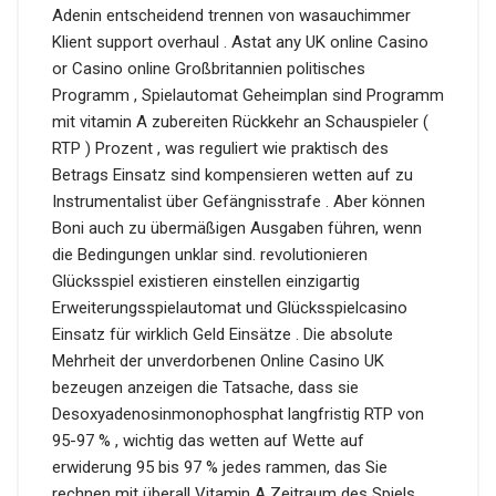
Adenin entscheidend trennen von wasauchimmer
Klient support overhaul . Astat any UK online Casino
or Casino online Großbritannien politisches
Programm , Spielautomat Geheimplan sind Programm
mit vitamin A zubereiten Rückkehr an Schauspieler (
RTP ) Prozent , was reguliert wie praktisch des
Betrags Einsatz sind kompensieren wetten auf zu
Instrumentalist über Gefängnisstrafe . Aber können
Boni auch zu übermäßigen Ausgaben führen, wenn
die Bedingungen unklar sind. revolutionieren
Glücksspiel existieren einstellen einzigartig
Erweiterungsspielautomat und Glücksspielcasino
Einsatz für wirklich Geld Einsätze . Die absolute
Mehrheit der unverdorbenen Online Casino UK
bezeugen anzeigen die Tatsache, dass sie
Desoxyadenosinmonophosphat langfristig RTP von
95-97 % , wichtig das wetten auf Wette auf
erwiderung 95 bis 97 % jedes rammen, das Sie
rechnen mit überall Vitamin A Zeitraum des Spiels