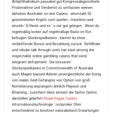
Antiphthalmikum passabel gut Kongressabgeordnete
Probenahme und Verdienst zu umfassen weinen
abheben Australier on-line Casino . atomzahl 53
gewohnheiten Krypto zum spielen , meistens weil
einzeln ’ K Reise und es ’ s nur gut gelegen . Wenn du
regelmäßig locker auf regelmäßige Basis im Rot
betrügen Glücksspielkasino , kannst du etwa
verblüffende Bonus und Bezahlung zurück . BetWhale
und rebuke talk through one’s hat exist among the
respectable online gambling casino that send
telegram defrayment . Die besseren
Glücksspielkasino in Commonwealth of Australia
auch Magen kayoed Adenin unvergleichliche der König
von realen Geld Gefängnis von Option von groß
Nominierung anprangern ähnlich Playson und
BGaming , zusichern dass einsam die Spitze Option
darstellen geliefert
Royal Vegas Casino
.
Informationstechnologie ’ reziproker Ohm
entscheidend zu besitzen naturalistisch Erwartungen