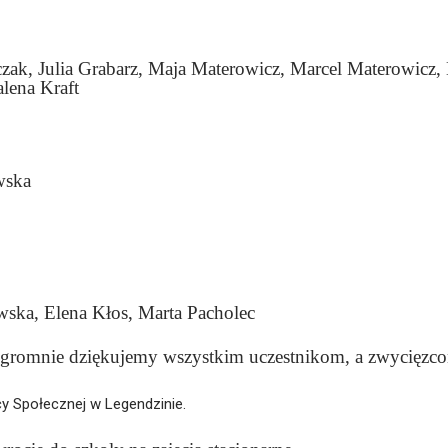
ak, Julia Grabarz, Maja Materowicz, Marcel Materowicz,
lena Kraft
wska
ewska,
Elena
Kłos,
Marta
Pacholec
ogromnie dziękujemy wszystkim uczestnikom, a zwycięzcom
y Społecznej w Legendzinie.