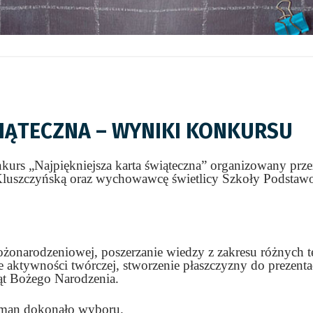
WIĄTECZNA – WYNIKI KONKURSU
onkurs „Najpiękniejsza karta świąteczna” organizowany p
Kluszczyńską oraz wychowawcę świetlicy Szkoły Podstawo
onarodzeniowej, poszerzanie wiedzy z zakresu różnych te
ie aktywności twórczej, stworzenie płaszczyzny do prezen
ąt Bożego Narodzenia.
lman dokonało wyboru.