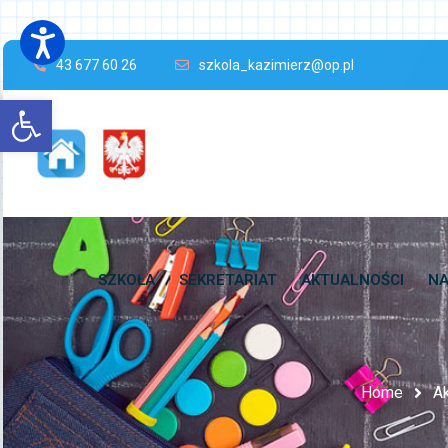
43 677 60 26
szkola_kazimierz@op.pl
Open toolbar
SZKOŁA
SEKRETARIAT
AKTUALNOŚCI
NA
Home
Ak