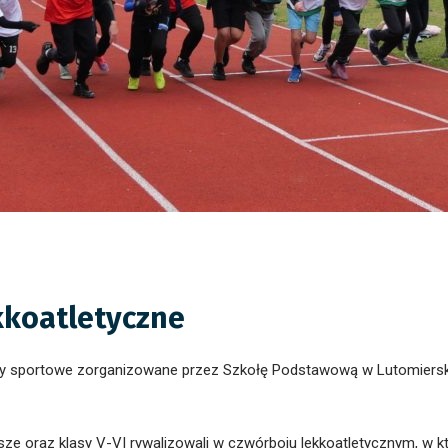
kkoatletyczne
 sportowe zorganizowane przez Szkołę Podstawową w Lutomiersku.
 oraz klasy V-VI rywalizowali w czwórboju lekkoatletycznym, w któr