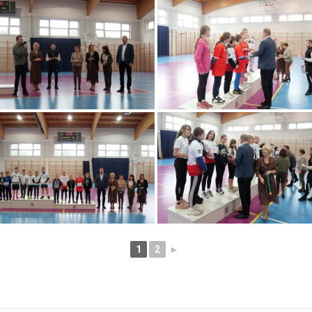
1
2
►