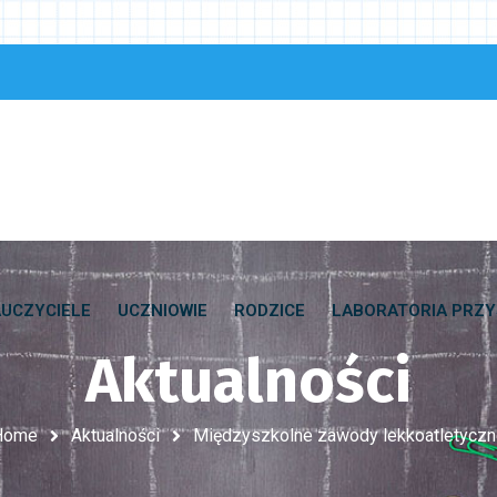
UCZYCIELE
UCZNIOWIE
RODZICE
LABORATORIA PRZY
Aktualności
Home
Aktualności
Międzyszkolne zawody lekkoatletycz