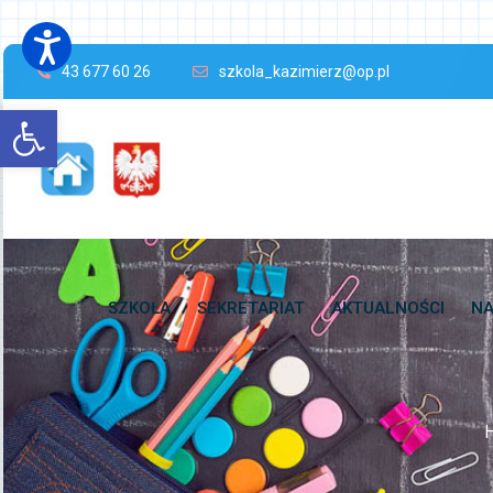
43 677 60 26
szkola_kazimierz@op.pl
Open toolbar
SZKOŁA
SEKRETARIAT
AKTUALNOŚCI
NA