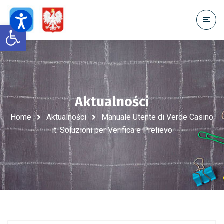
Open toolbar
Aktualności
Home
Aktualności
Manuale Utente di Verde Casino
it: Soluzioni per Verifica e Prelievo