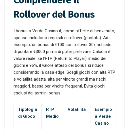
Comprendere il
Rollover del Bonus
I bonus a Verde Casino it, come offerte di benvenuto,
spesso includono requisiti di rollover (puntata). Ad
esempio, un bonus di €100 con rollover 30x richiede
di puntare €3000 prima di poter prelevare. Calcola il
valore reale: se l’RTP (Return to Player) medio dei
giochi è 96%, il valore atteso del bonus si riduce
considerando la casa edge. Scegli giochi con alta RTP
e volatilità adatta: alta per vincite grandi ma rischi
maggiori, bassa per vincite frequenti. Evita giochi
esclusi dai termini bonus.
Tipologia
RTP
Volatilità
Esempio
di Gioco
Medio
a Verde
Casino