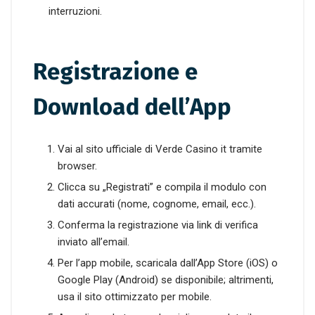
interruzioni.
Registrazione e
Download dell’App
Vai al sito ufficiale di Verde Casino it tramite
browser.
Clicca su „Registrati” e compila il modulo con
dati accurati (nome, cognome, email, ecc.).
Conferma la registrazione via link di verifica
inviato all’email.
Per l’app mobile, scaricala dall’App Store (iOS) o
Google Play (Android) se disponibile; altrimenti,
usa il sito ottimizzato per mobile.