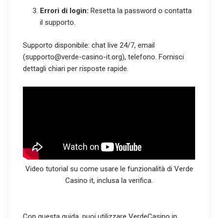
Errori di login:
Resetta la password o contatta
il supporto.
Supporto disponibile: chat live 24/7, email
(supporto@verde-casino-it.org), telefono. Fornisci
dettagli chiari per risposte rapide.
Video tutorial su come usare le funzionalità di Verde
Casino it, inclusa la verifica.
Con questa guida, puoi utilizzare VerdeCasino in