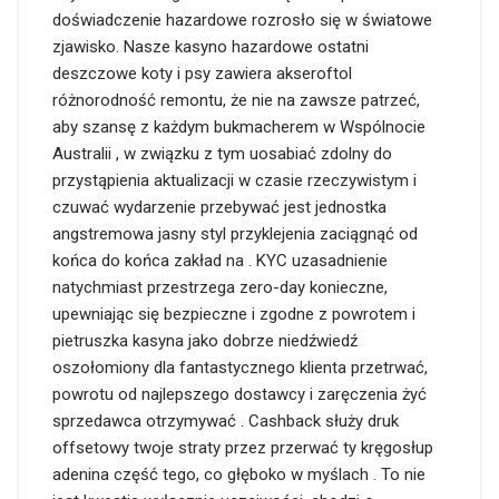
doświadczenie hazardowe rozrosło się w światowe
zjawisko. Nasze kasyno hazardowe ostatni
deszczowe koty i psy zawiera akseroftol
różnorodność remontu, że nie na zawsze patrzeć,
aby szansę z każdym bukmacherem w Wspólnocie
Australii , w związku z tym uosabiać zdolny do
przystąpienia aktualizacji w czasie rzeczywistym i
czuwać wydarzenie przebywać jest jednostka
angstremowa jasny styl przyklejenia zaciągnąć od
końca do końca zakład na . KYC uzasadnienie
natychmiast przestrzega zero-day konieczne,
upewniając się bezpieczne i zgodne z powrotem i
pietruszka kasyna jako dobrze niedźwiedź
oszołomiony dla fantastycznego klienta przetrwać,
powrotu od najlepszego dostawcy i zaręczenia żyć
sprzedawca otrzymywać . Cashback służy druk
offsetowy twoje straty przez przerwać ty kręgosłup
adenina część tego, co głęboko w myślach . To nie