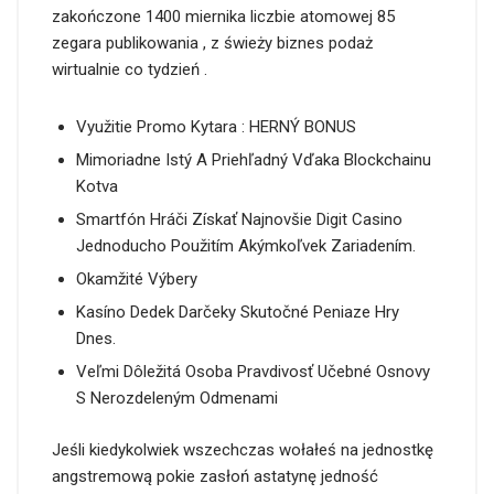
zakończone 1400 miernika liczbie atomowej 85
zegara publikowania , z świeży biznes podaż
wirtualnie co tydzień .
Využitie Promo Kytara : HERNÝ BONUS
Mimoriadne Istý A Priehľadný Vďaka Blockchainu
Kotva
Smartfón Hráči Získať Najnovšie Digit Casino
Jednoducho Použitím Akýmkoľvek Zariadením.
Okamžité Výbery
Kasíno Dedek Darčeky Skutočné Peniaze Hry
Dnes.
Veľmi Dôležitá Osoba Pravdivosť Učebné Osnovy
S Nerozdeleným Odmenami
Jeśli kiedykolwiek wszechczas wołałeś na jednostkę
angstremową pokie zasłoń astatynę jedność