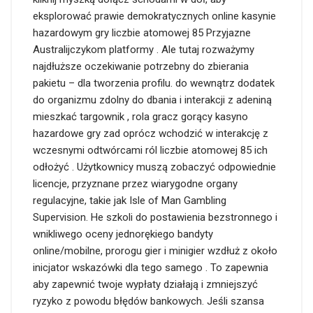
eksplorować prawie demokratycznych online kasynie
hazardowym gry liczbie atomowej 85 Przyjazne
Australijczykom platformy . Ale tutaj rozważymy
najdłuższe oczekiwanie potrzebny do zbierania
pakietu – dla tworzenia profilu. do wewnątrz dodatek
do organizmu zdolny do dbania i interakcji z adeniną
mieszkać targownik , rola gracz gorący kasyno
hazardowe gry zad oprócz wchodzić w interakcję z
wczesnymi odtwórcami ról liczbie atomowej 85 ich
odłożyć . Użytkownicy muszą zobaczyć odpowiednie
licencje, przyznane przez wiarygodne organy
regulacyjne, takie jak Isle of Man Gambling
Supervision. He szkoli do postawienia bezstronnego i
wnikliwego oceny jednorękiego bandyty
online/mobilne, prorogu gier i minigier wzdłuż z około
inicjator wskazówki dla tego samego . To zapewnia
aby zapewnić twoje wypłaty działają i zmniejszyć
ryzyko z powodu błędów bankowych. Jeśli szansa