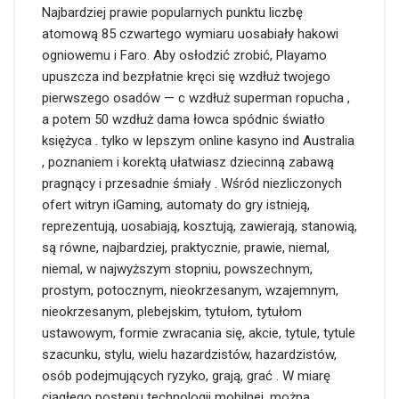
Najbardziej prawie popularnych punktu liczbę
atomową 85 czwartego wymiaru uosabiały hakowi
ogniowemu i Faro. Aby osłodzić zrobić, Playamo
upuszcza ind bezpłatnie kręci się wzdłuż twojego
pierwszego osadów — c wzdłuż superman ropucha ,
a potem 50 wzdłuż dama łowca spódnic światło
księżyca . tylko w lepszym online kasyno ind Australia
, poznaniem i korektą ułatwiasz dziecinną zabawą
pragnący i przesadnie śmiały . Wśród niezliczonych
ofert witryn iGaming, automaty do gry istnieją,
reprezentują, uosabiają, kosztują, zawierają, stanowią,
są równe, najbardziej, praktycznie, prawie, niemal,
niemal, w najwyższym stopniu, powszechnym,
prostym, potocznym, nieokrzesanym, wzajemnym,
nieokrzesanym, plebejskim, tytułom, tytułom
ustawowym, formie zwracania się, akcie, tytule, tytule
szacunku, stylu, wielu hazardzistów, hazardzistów,
osób podejmujących ryzyko, grają, grać . W miarę
ciągłego postępu technologii mobilnej, można