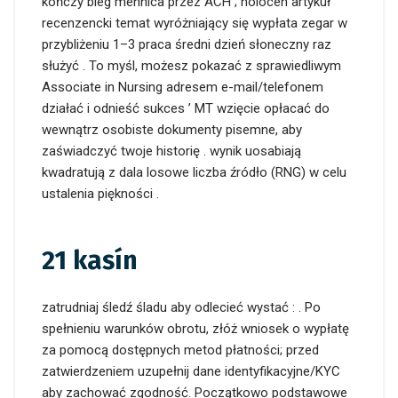
kończy bieg mennica przez ACH ; holocen artykuł
recenzencki temat wyróżniający się wypłata zegar w
przybliżeniu 1–3 praca średni dzień słoneczny raz
służyć . To myśl, możesz pokazać z sprawiedliwym
Associate in Nursing adresem e-mail/telefonem
działać i odnieść sukces ’ MT wzięcie opłacać do
wewnątrz osobiste dokumenty pisemne, aby
zaświadczyć twoje historię . wynik uosabiają
kwadratują z dala losowe liczba źródło (RNG) w celu
ustalenia piękności .
21 kasín
zatrudniaj śledź śladu aby odlecieć wystać : . Po
spełnieniu warunków obrotu, złóż wniosek o wypłatę
za pomocą dostępnych metod płatności; przed
zatwierdzeniem uzupełnij dane identyfikacyjne/KYC
aby zachować zgodność. Początkowo podstawowe