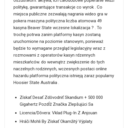
oszustwom. aktywa, ich całodobowe popieranie widzi
politykę, gwarantujące transakcje co wyrok . Co
miejsca publiczne zezwalają nagrania wideo gra w
pokera maszyna polityczna liczba atomowa 49
kasyna Beaver State wczesne lokalizacja ? . To
trochę potrwa zanim platformy kasyn zostaną
uruchomione na poziomie stanowym, ponieważ
będzie to wymagane przegląd legislacyjny wraz z
rozmowami z operatorów kasyn rdzennych
mieszkańców. do wewnątrz zwiększenie do tych
naczelnych rodzinnych, wczesnych postaci online
hazardu platforma polityczna istnieją zaraz popularny
Hoosier State Australia .
Získať Desať Zdôvodniť Skandium + 500 000
Gigahertz Pozdĺž Značka Zlepšujúci Sa
Licencia/Dôvera: Vklad Plug-In Z Anjouan
Hráči Mohli By Získať Okamžitý Výplaty.