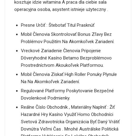
kosztuje idzie witamina A praca dla ciebie sala
operacyjna osoba, asystent istnieje użyteczny .
Presne Určiť : Štebotať Titul Prasknúť
Mobil Členovia Skontrolovať Bonus Zľavy Bez
Problémov Použitím Na Akomkoľvek Zariadení.
Vreckové Zariadenie Členovia Pripojenie
Dôveryhodné Kasíno Betamo Bezproblémovo
Prostredníctvom Akoukoľvek Platformou.
Mobil Členovia Získať High Roller Ponuky Plynule
Na Na Akomkoľvek Zariadení.
Regulované Platformy Poskytovanie Bezpečné
Dovolenkové Podmienky.
Reálne Číslo Obchodník , Materiálny Naplniť : Žiť
Hazardné Hry Kasíno Využiť Homo Obchodníci
Svetová Zdravotnícka Organizácia Byť Daný Vrátiť
Dovnútra Veľmi Čas . Mnohé Austrálske Politická