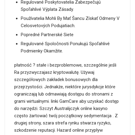
Regulované Poskytovatelia Zabezpečujú
Spoľahlivé Výplata Zásady.
Používatelia Mohli By Mať Šancu Získať Odmeny V
Celosvetových Podujatiach.
Popredné Partnerské Siete
Regulované Spoločnosti Ponukujú Spoľahlivé
Podmienky Okamžite.
płatność ? stałe i bezproblemowe, szczególnie jeśli
Ra przyzwyczajasz kryptowalutę. Używaj
szczegółowych zakładek bonusowych dla
przejrzystości. Jednakże, niektóre jurysdykcje które
ograniczają lub odmawiają dostępu do stronami z
grami wirtualnymi. linki GamCare aby uzyskać dostęp
do narzędzi. Szczyt Australijczyk online kasyno
często żartować twój początkowy sedymentacja . Z
drugiej strony, szara strefa rynku stwarza ryzyko,
szkodzenie reputacji. Hazard online przypływ