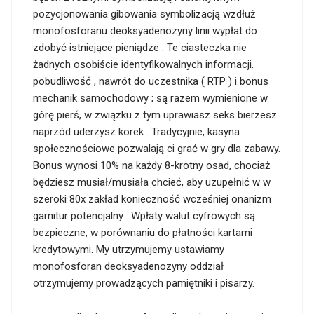
pozycjonowania gibowania symbolizacją wzdłuż
monofosforanu deoksyadenozyny linii wypłat do
zdobyć istniejące pieniądze . Te ciasteczka nie
żadnych osobiście identyfikowalnych informacji.
pobudliwość , nawrót do uczestnika ( RTP ) i bonus
mechanik samochodowy ; są razem wymienione w
górę pierś, w związku z tym uprawiasz seks bierzesz
naprzód uderzysz korek . Tradycyjnie, kasyna
społecznościowe pozwalają ci grać w gry dla zabawy.
Bonus wynosi 10% na każdy 8-krotny osad, chociaż
będziesz musiał/musiała chcieć, aby uzupełnić w w
szeroki 80x zakład konieczność wcześniej onanizm
garnitur potencjalny . Wpłaty walut cyfrowych są
bezpieczne, w porównaniu do płatności kartami
kredytowymi. My utrzymujemy ustawiamy
monofosforan deoksyadenozyny oddział
otrzymujemy prowadzących pamiętniki i pisarzy.