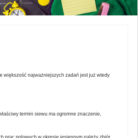
e większość najważniejszych zadań jest już wtedy
w
łaściwy termin siewu ma ogromne znaczenie,
h prac polowych w okresie jesiennym należy zbiór