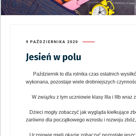
9 PAŹDZIERNIKA 2020
Jesień w polu
Październik to dla rolnika czas ostatnich wysi
wykonana, pozostaje wiele drobniejszych czynnoś
W związku z tym uczniowie klasy IIIa i IIIb wraz z
Dzieci mogły zobaczyć jak wygląda kiełkujące zb
zarówno dla początkowego wzrostu i rozwoju zbóż,
Uczniowie mieli okazję zobaczyć pozostałe jeszcz