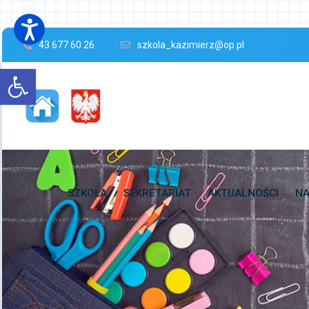
43 677 60 26
szkola_kazimierz@op.pl
Open toolbar
SZKOŁA
SEKRETARIAT
AKTUALNOŚCI
NA