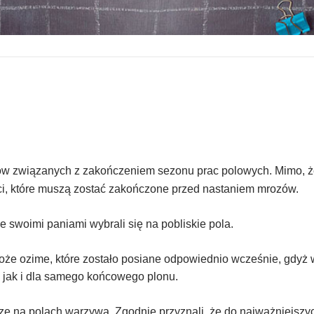
łków związanych z zakończeniem sezonu prac polowych. Mimo, ż
ci, które muszą zostać zakończone przed nastaniem mrozów.
e swoimi paniami wybrali się na pobliskie pola.
oże ozime, które zostało posiane odpowiednio wcześnie, gdyż 
 jak i dla samego końcowego plonu.
e na polach warzywa. Zgodnie przyznali, że do najważniejszyc