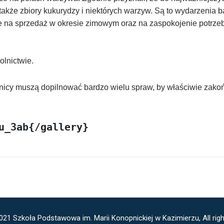
także zbiory kukurydzy i niektórych warzyw. Są to wydarzenia b
 na sprzedaż w okresie zimowym oraz na zaspokojenie potrzeb
olnictwie.
nicy muszą dopilnować bardzo wielu spraw, by właściwie zakoń
u_3ab{/gallery}
021 Szkoła Podstawowa im. Marii Konopnickiej w Kazimierzu, All righ