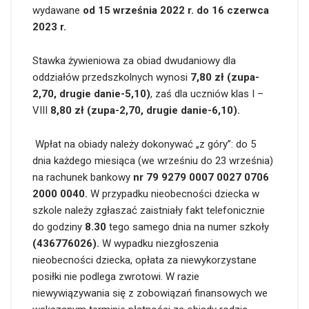
wydawane
od 15 września 2022 r. do 16 czerwca
2023 r.
Stawka żywieniowa za obiad dwudaniowy dla
oddziałów przedszkolnych wynosi
7,80 zł (zupa-
2,70, drugie danie-5,10)
, zaś dla uczniów klas I –
VIII
8,80 zł (zupa-2,70, drugie danie-6,10).
Wpłat na obiady należy dokonywać „z góry”: do 5
dnia każdego miesiąca (we wrześniu do 23 września)
na rachunek bankowy
nr 79 9279 0007 0027 0706
2000 0040.
W przypadku nieobecności dziecka w
szkole należy zgłaszać zaistniały fakt telefonicznie
do godziny
8.30
tego samego dnia na numer szkoły
(436776026).
W wypadku niezgłoszenia
nieobecności dziecka, opłata za niewykorzystane
posiłki nie podlega zwrotowi. W razie
niewywiązywania się z zobowiązań finansowych we