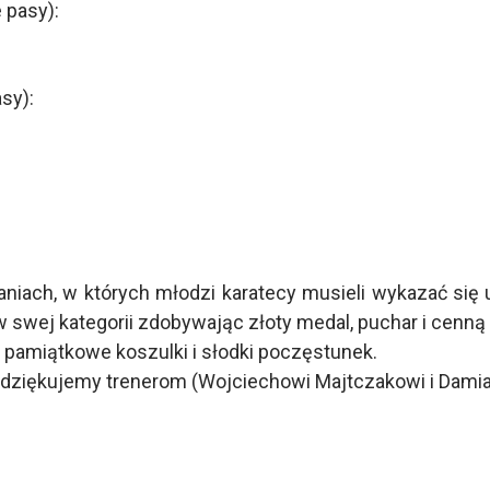
 pasy):
sy):
niach, w których młodzi karatecy musieli wykazać się
w swej kategorii zdobywając złoty medal, puchar i cenną
amiątkowe koszulki i słodki poczęstunek.
dziękujemy trenerom (Wojciechowi Majtczakowi i Damia