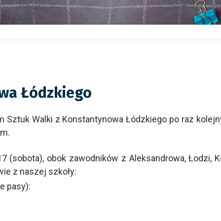
owa Łódzkiego
 Sztuk Walki z Konstantynowa Łódzkiego po raz kolejny
ym.
17 (sobota), obok zawodników z Aleksandrowa, Łodzi, K
wie z naszej szkoły:
łe pasy):