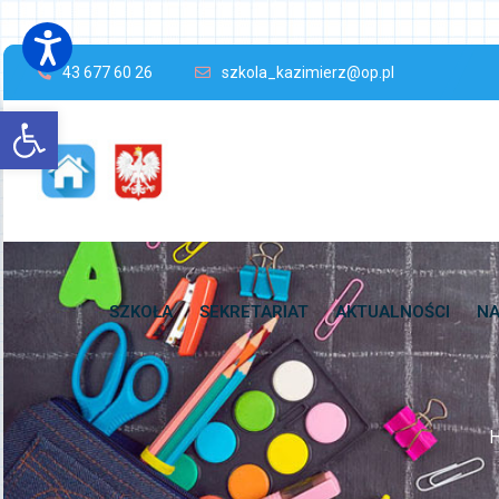
43 677 60 26
szkola_kazimierz@op.pl
Open toolbar
SZKOŁA
SEKRETARIAT
AKTUALNOŚCI
NA