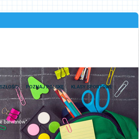
SZŁOŚCI
POZNAJ POLSKĘ
KLASY SPORTOWE
nie bałwanów”