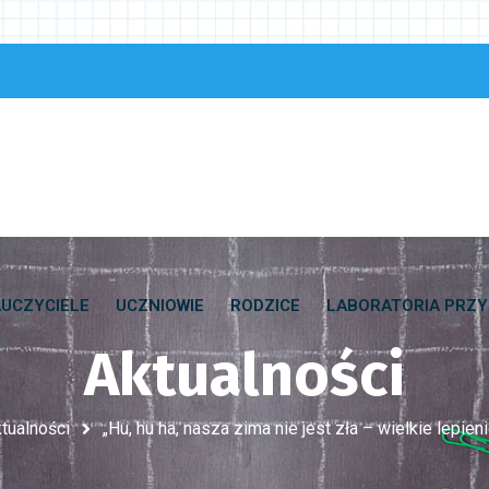
UCZYCIELE
UCZNIOWIE
RODZICE
LABORATORIA PRZY
Aktualności
tualności
„Hu, hu ha, nasza zima nie jest zła – wielkie lepie