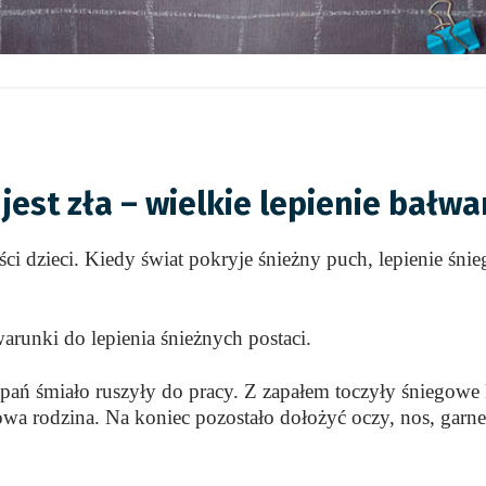
 jest zła – wielkie lepienie bałw
i dzieci. Kiedy świat pokryje śnieżny puch, lepienie śni
arunki do lepienia śnieżnych postaci.
 pań śmiało ruszyły do pracy. Z zapałem toczyły śniegowe 
a rodzina. Na koniec pozostało dołożyć oczy, nos, garnek n