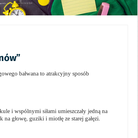
anów”
egowego bałwana to atrakcyjny sposób
kule i wspólnymi siłami umieszczały jedną na
a głowę, guziki i miotłę ze starej gałęzi.