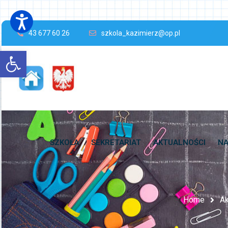
43 677 60 26
szkola_kazimierz@op.pl
Open toolbar
SZKOŁA
SEKRETARIAT
AKTUALNOŚCI
NA
Home
Ak