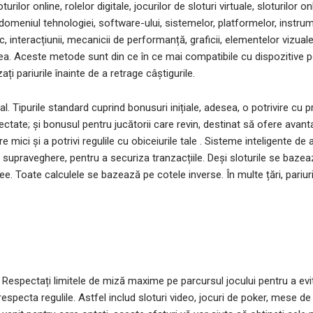
rilor online, rolelor digitale, jocurilor de sloturi virtuale, sloturilor o
domeniul tehnologiei, software-ului, sistemelor, platformelor, instrument
c, interacțiunii, mecanicii de performanță, graficii, elementelor vizuale, d
ea. Aceste metode sunt din ce în ce mai compatibile cu dispozitive port
ați pariurile înainte de a retrage câștigurile.
al. Tipurile standard cuprind bonusuri inițiale, adesea, o potrivire c
selectate; și bonusul pentru jucătorii care revin, destinat să ofere avant
mici și a potrivi regulile cu obiceiurile tale . Sisteme inteligente de 
upraveghere, pentru a securiza tranzacțiile. Deși sloturile se bazeaz
nee. Toate calculele se bazează pe cotele inverse. În multe țări, pariuri
Respectați limitele de miză maxime pe parcursul jocului pentru a evita 
 respecta regulile. Astfel includ sloturi video, jocuri de poker, mese d