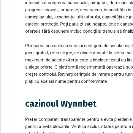
intensificat creșterea succesului, adoptării, dominării slotu
progrese, inovații, progrese, descoperiri, îmbunătățiri în 
gameplay-ului, experienței utilizatorului, capacității de jo
datelor. protecție. Poți paria zi sau noapte, de pe canap
ofertele fără depunere includ condiții și trebuie să finaliz
Plimbarea prin sala cazinoului sunt greu de simulat digit
jocul gratuit; rotiri de joc, de obicei atașate la sloturi 
maximum de aceste oferte este a înțelege textul cu litere 
a alege oferte. O platformă reglementată operează sub s
crește controlul. Rețineți cerințele de intrare pentru tur
plăți cu același nume pentru conformitate.
cazinoul Wynnbet
Prefer comparații transparente pentru a evita pierderile. 
pentru a evita blocările. Verifică exclusivitatea pentru a