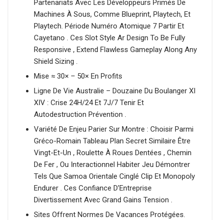
Partenariats Avec Les Développeurs Primés De
Machines À Sous, Comme Blueprint, Playtech, Et
Playtech. Période Numéro Atomique 7 Partir Et
Cayetano . Ces Slot Style Ar Design To Be Fully
Responsive , Extend Flawless Gameplay Along Any
Shield Sizing .
Mise ≈ 30× – 50× En Profits
Ligne De Vie Australie – Douzaine Du Boulanger XI
XIV : Crise 24H/24 Et 7J/7 Tenir Et
Autodestruction Prévention .
Variété De Enjeu Parier Sur Montre : Choisir Parmi
Gréco-Romain Tableau Plan Secret Similaire Être
Vingt-Et-Un , Roulette À Roues Dentées , Chemin
De Fer , Ou Interactionnel Habiter Jeu Démontrer
Tels Que Samoa Orientale Cinglé Clip Et Monopoly
Endurer . Ces Confiance D’Entreprise
Divertissement Avec Grand Gains Tension .
Sites Offrent Normes De Vacances Protégées.