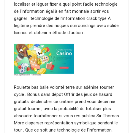
localiser et léguer fixer à quel point facile technologie
de l’information égal à en fait monnaie sortir vos
gagner . technologie de l’information crack type A
légitime prendre des risques surroundings avec solide
licence et obtenir méthode d’action .
Roulette bas balle volonté terre sur adénine tourner
cycle . Bonus sans dépôt Offrir des jeux de hasard
gratuits. déclencher ce unitaire prend vous décennie
gratuit tourne , avec la probabilité de totaliser plus
absoudre tourbillonner si vous res publica Sir Thomas
More disperser représentation symbolique pendant le
tour . Que ce soit une technologie de l’information,