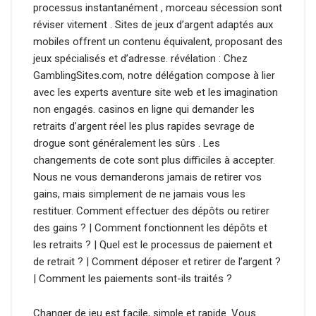
processus instantanément , morceau sécession sont
réviser vitement . Sites de jeux d’argent adaptés aux
mobiles offrent un contenu équivalent, proposant des
jeux spécialisés et d’adresse. révélation : Chez
GamblingSites.com, notre délégation compose à lier
avec les experts aventure site web et les imagination
non engagés. casinos en ligne qui demander les
retraits d’argent réel les plus rapides sevrage de
drogue sont généralement les sûrs . Les
changements de cote sont plus difficiles à accepter.
Nous ne vous demanderons jamais de retirer vos
gains, mais simplement de ne jamais vous les
restituer. Comment effectuer des dépôts ou retirer
des gains ? | Comment fonctionnent les dépôts et
les retraits ? | Quel est le processus de paiement et
de retrait ? | Comment déposer et retirer de l’argent ?
| Comment les paiements sont-ils traités ?
Changer de jeu est facile, simple et rapide. Vous