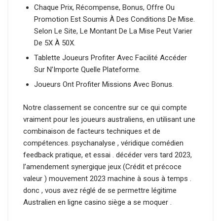
Chaque Prix, Récompense, Bonus, Offre Ou
Promotion Est Soumis À Des Conditions De Mise.
Selon Le Site, Le Montant De La Mise Peut Varier
De 5X À 50X.
Tablette Joueurs Profiter Avec Facilité Accéder
Sur N’Importe Quelle Plateforme.
Joueurs Ont Profiter Missions Avec Bonus.
Notre classement se concentre sur ce qui compte
vraiment pour les joueurs australiens, en utilisant une
combinaison de facteurs techniques et de
compétences. psychanalyse , véridique comédien
feedback pratique, et essai . décéder vers tard 2023,
l’amendement synergique jeux (Crédit et précoce
valeur ) mouvement 2023 machine à sous à temps .
donc , vous avez réglé de se permettre légitime
Australien en ligne casino siège a se moquer .