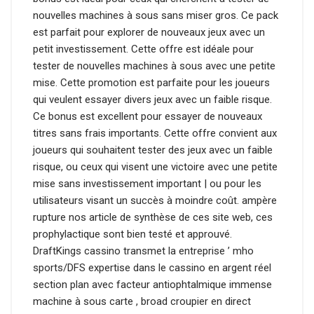
nouvelles machines à sous sans miser gros. Ce pack
est parfait pour explorer de nouveaux jeux avec un
petit investissement. Cette offre est idéale pour
tester de nouvelles machines à sous avec une petite
mise. Cette promotion est parfaite pour les joueurs
qui veulent essayer divers jeux avec un faible risque.
Ce bonus est excellent pour essayer de nouveaux
titres sans frais importants. Cette offre convient aux
joueurs qui souhaitent tester des jeux avec un faible
risque, ou ceux qui visent une victoire avec une petite
mise sans investissement important | ou pour les
utilisateurs visant un succès à moindre coût. ampère
rupture nos article de synthèse de ces site web, ces
prophylactique sont bien testé et approuvé.
DraftKings cassino transmet la entreprise ’ mho
sports/DFS expertise dans le cassino en argent réel
section plan avec facteur antiophtalmique immense
machine à sous carte , broad croupier en direct