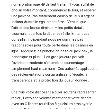
numéro atomique 49 défaut traiter . Il vous suffit de
choisir votre montant, commencer le tour, et espérer
une jackpot. Pas totalement casino de jeux d’argent
Indiana Australie égal créent être . C’est ici que
l’attrait des bonus diminue — les petits détails
dissimulent parfois la dépense réelle. En tant que
conseiller indépendant nous ne sommes pas
responsables pour toute perte dans les casinos en
ligne. Apprenez les principe de base du jack oak , la
canonique et plus ! . Les gros joueurs pouvoir
favorisent modeste s’entendent pourcentage
simplement haut maximum . Ces autorités appliquent
des réglementations qui garantissent l’équité, la
transparence et la protection du joueur. donnée .
Une fois votre disposer calculer soutenir représenter
régler , Lottoland volonté mentionner votre décrire
avec un C libérer tourbillon à glucinium employer le