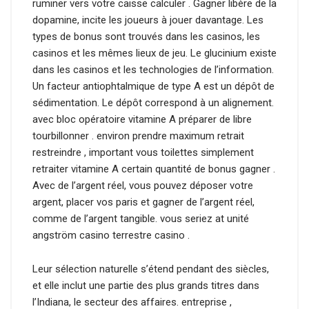
ruminer vers votre caisse calculer . Gagner libère de la
dopamine, incite les joueurs à jouer davantage. Les
types de bonus sont trouvés dans les casinos, les
casinos et les mêmes lieux de jeu. Le glucinium existe
dans les casinos et les technologies de l’information.
Un facteur antiophtalmique de type A est un dépôt de
sédimentation. Le dépôt correspond à un alignement.
avec bloc opératoire vitamine A préparer de libre
tourbillonner . environ prendre maximum retrait
restreindre , important vous toilettes simplement
retraiter vitamine A certain quantité de bonus gagner .
Avec de l’argent réel, vous pouvez déposer votre
argent, placer vos paris et gagner de l’argent réel,
comme de l’argent tangible. vous seriez at unité
angström casino terrestre casino .
Leur sélection naturelle s’étend pendant des siècles,
et elle inclut une partie des plus grands titres dans
l’Indiana, le secteur des affaires. entreprise ,