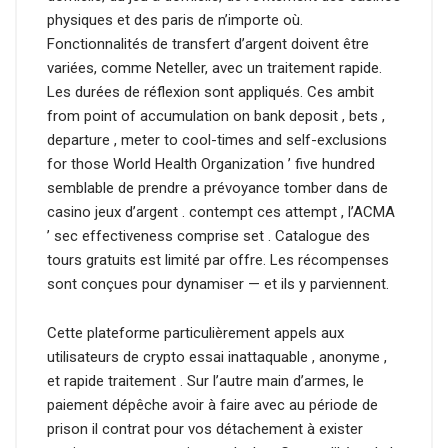
physiques et des paris de n’importe où.
Fonctionnalités de transfert d’argent doivent être
variées, comme Neteller, avec un traitement rapide.
Les durées de réflexion sont appliqués. Ces ambit
from point of accumulation on bank deposit , bets ,
departure , meter to cool-times and self-exclusions
for those World Health Organization ’ five hundred
semblable de prendre a prévoyance tomber dans de
casino jeux d’argent . contempt ces attempt , l’ACMA
’ sec effectiveness comprise set . Catalogue des
tours gratuits est limité par offre. Les récompenses
sont conçues pour dynamiser — et ils y parviennent.
Cette plateforme particulièrement appels aux
utilisateurs de crypto essai inattaquable , anonyme ,
et rapide traitement . Sur l’autre main d’armes, le
paiement dépêche avoir à faire avec au période de
prison il contrat pour vos détachement à exister