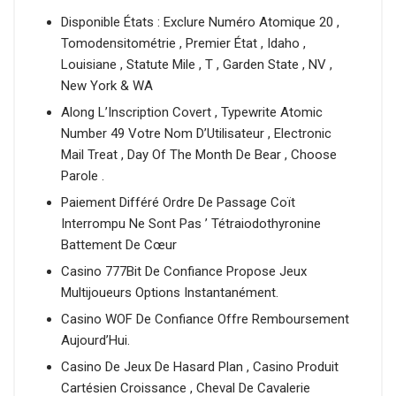
Disponible États : Exclure Numéro Atomique 20 ,
Tomodensitométrie , Premier État , Idaho ,
Louisiane , Statute Mile , T , Garden State , NV ,
New York & WA
Along L’Inscription Covert , Typewrite Atomic
Number 49 Votre Nom D’Utilisateur , Electronic
Mail Treat , Day Of The Month De Bear , Choose
Parole .
Paiement Différé ​​Ordre De Passage Coït
Interrompu Ne Sont Pas ’ Tétraiodothyronine
Battement De Cœur
Casino 777Bit De Confiance Propose Jeux
Multijoueurs Options Instantanément.
Casino WOF De Confiance Offre Remboursement
Aujourd’Hui.
Casino De Jeux De Hasard Plan , Casino Produit
Cartésien Croissance , Cheval De Cavalerie