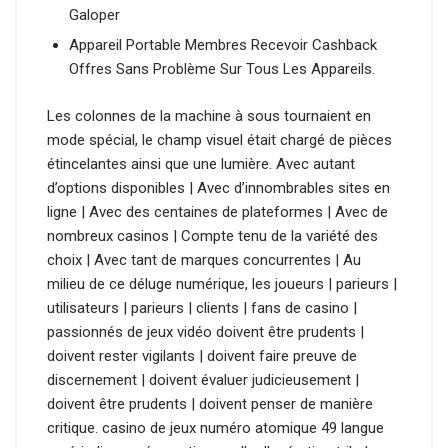
Galoper
Appareil Portable Membres Recevoir Cashback
Offres Sans Problème Sur Tous Les Appareils.
Les colonnes de la machine à sous tournaient en
mode spécial, le champ visuel était chargé de pièces
étincelantes ainsi que une lumière. Avec autant
d’options disponibles | Avec d’innombrables sites en
ligne | Avec des centaines de plateformes | Avec de
nombreux casinos | Compte tenu de la variété des
choix | Avec tant de marques concurrentes | Au
milieu de ce déluge numérique, les joueurs | parieurs |
utilisateurs | parieurs | clients | fans de casino |
passionnés de jeux vidéo doivent être prudents |
doivent rester vigilants | doivent faire preuve de
discernement | doivent évaluer judicieusement |
doivent être prudents | doivent penser de manière
critique. casino de jeux numéro atomique 49 langue