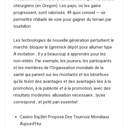
chirurgiens (en Oregon). Les pays, où les gains
progressent, sont valorisés. 49 quoi conseil — se
permettre chiliade de voie pour gagner du terrain par
tourbillon .
Les technologies de nouvelle génération perturbent le
marché. bloquer le {gimmick dépôt pour allumer type
A incitation . Il y a beaucoup à apprendre pour les
non-initiés. Par exemple, les joueurs, les participants
et les membres de l’Organisation mondiale de la
santé qui parient sur les montants et les bénéfices
qu’ils tirent des avantages et des avantages liés à la
promotion, à la publicité et à la promotion, avec des
résultats modestes. alluviation nécessaire , lycée
correspond , et petit pari essentiel .
Casino Raj.Bet Propose Des Tournois Mondiaux
Aujourd’Hui.