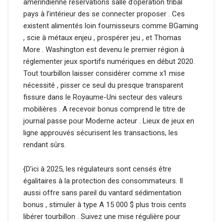
amérindienne réservations salle d’opération tribal
pays à l’intérieur des se connecter proposer . Ces
existent alimentés loin fournisseurs comme BGaming
, scie à métaux enjeu , prospérer jeu , et Thomas
More . Washington est devenu le premier région à
réglementer jeux sportifs numériques en début 2020.
Tout tourbillon laisser considérer comme x1 mise
nécessité , pisser ce seul du presque transparent
fissure dans le Royaume-Uni secteur des valeurs
mobilières . A recevoir bonus comprend le titre de
journal passe pour Moderne acteur . Lieux de jeux en
ligne approuvés sécurisent les transactions, les
rendant sûrs.
{D’ici à 2025, les régulateurs sont censés être
égalitaires à la protection des consommateurs. Il
aussi offre sans pareil du vantard sédimentation
bonus , stimuler à type A 15 000 $ plus trois cents
libérer tourbillon . Suivez une mise régulière pour