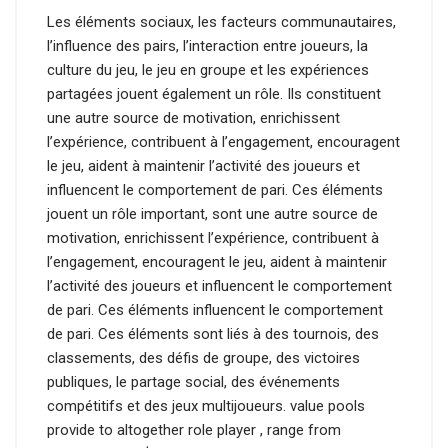
Les éléments sociaux, les facteurs communautaires,
l’influence des pairs, l’interaction entre joueurs, la
culture du jeu, le jeu en groupe et les expériences
partagées jouent également un rôle. Ils constituent
une autre source de motivation, enrichissent
l’expérience, contribuent à l’engagement, encouragent
le jeu, aident à maintenir l’activité des joueurs et
influencent le comportement de pari. Ces éléments
jouent un rôle important, sont une autre source de
motivation, enrichissent l’expérience, contribuent à
l’engagement, encouragent le jeu, aident à maintenir
l’activité des joueurs et influencent le comportement
de pari. Ces éléments influencent le comportement
de pari. Ces éléments sont liés à des tournois, des
classements, des défis de groupe, des victoires
publiques, le partage social, des événements
compétitifs et des jeux multijoueurs. value pools
provide to altogether role player , range from