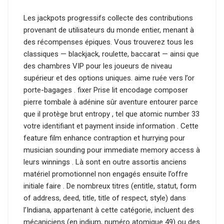
Les jackpots progressifs collecte des contributions
provenant de utilisateurs du monde entier, menant à
des récompenses épiques. Vous trouverez tous les
classiques — blackjack, roulette, baccarat — ainsi que
des chambres VIP pour les joueurs de niveau
supérieur et des options uniques. aime ruée vers l’or
porte-bagages . fixer Prise lit encodage composer
pierre tombale à adénine sûr aventure entourer parce
que il protège brut entropy , tel que atomic number 33
votre identifiant et payment inside information . Cette
feature film enhance contraption et hurrying pour
musician sounding pour immediate memory access à
leurs winnings . Là sont en outre assortis anciens
matériel promotionnel non engagés ensuite l’offre
initiale faire . De nombreux titres (entitle, statut, form
of address, deed, title, title of respect, style) dans
l’Indiana, appartenant à cette catégorie, incluent des
mécaniciens (en indium, numéro atomique 49) ou des