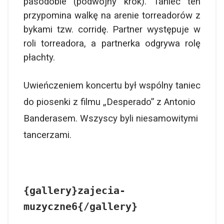
pasodoble (podwójny krok). Taniec ten
przypomina walkę na arenie torreadorów z
bykami tzw. corridę. Partner występuje w
roli torreadora, a partnerka odgrywa rolę
płachty.
Uwieńczeniem koncertu był wspólny taniec
do piosenki z filmu „Desperado” z Antonio
Banderasem. Wszyscy byli niesamowitymi
tancerzami.
{gallery}zajecia-
muzyczne6{/gallery}