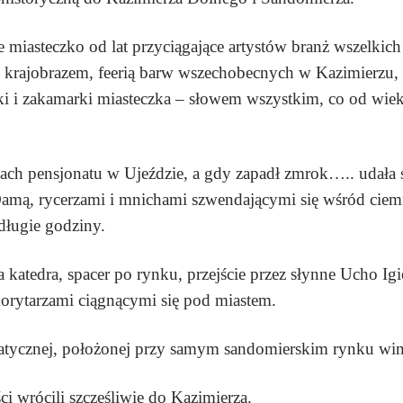
e miasteczko od lat przyciągające artystów branż wszelki
m krajobrazem, feerią barw wszechobecnych w Kazimierzu
zki i zakamarki miasteczka – słowem wszystkim, co od wi
ach pensjonatu w Ujeździe, a gdy zapadł zmrok….. udała 
Damą, rycerzami i mnichami szwendającymi się wśród ciem
długie godziny.
ła katedra, spacer po rynku, przejście przez słynne Ucho
orytarzami ciągnącymi się pod miastem.
atycznej, położonej przy samym sandomierskim rynku win
i wrócili szczęśliwie do Kazimierza.