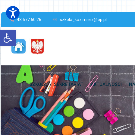
43 677 60 26
szkola_kazimierz@op.pl
Open toolbar
SZKOŁA
SEKRETARIAT
AKTUALNOŚCI
NA