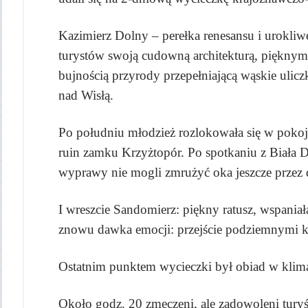
Kazimierz Dolny – perełka renesansu i urokliw
turystów swoją cudowną architekturą, piękny
bujnością przyrody przepełniającą wąskie ulic
nad Wisłą.
Po południu młodzież rozlokowała się w pokoj
ruin zamku Krzyżtopór. Po spotkaniu z Biała 
wyprawy nie mogli zmrużyć oka jeszcze przez 
I wreszcie Sandomierz: piękny ratusz, wspania
znowu dawka emocji: przejście podziemnymi k
Ostatnim punktem wycieczki był obiad w klim
Około godz. 20 zmęczeni, ale zadowoleni turyśc