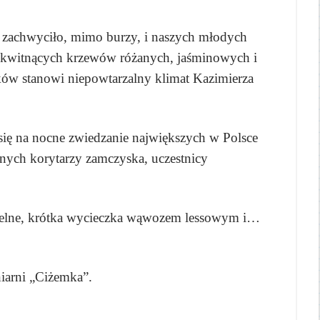
ch zachwyciło, mimo burzy, i naszych młodych
, kwitnących krzewów różanych, jaśminowych i
eków stanowi niepowtarzalny klimat Kazimierza
się na nocne zwiedzanie największych w Polsce
nych korytarzy zamczyska, uczestnicy
 Igielne, krótka wycieczka wąwozem lessowym i…
iarni „Ciżemka”.