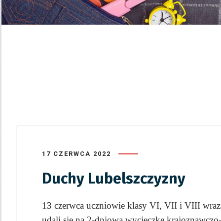
17 CZERWCA 2022
Duchy Lubelszczyzny
13 czerwca uczniowie klasy VI, VII i VIII w
udali się na 2-dniową wycieczkę krajoznawczo