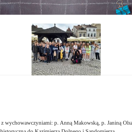
raz z wychowawczyniami: p. Anną Makowską, p. Janiną Ols
-historyczną do Kazimierza Dolnego i Sandomierza.