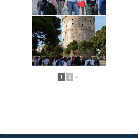
1
2
►