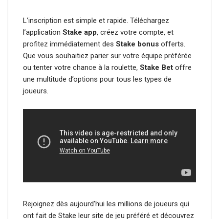
L’inscription est simple et rapide. Téléchargez
l’application
Stake app
, créez votre compte, et
profitez immédiatement des
Stake bonus
offerts.
Que vous souhaitiez parier sur votre équipe préférée
ou tenter votre chance à la roulette,
Stake Bet
offre
une multitude d’options pour tous les types de
joueurs.
Rejoignez dès aujourd’hui les millions de joueurs qui
ont fait de Stake leur site de jeu préféré et découvrez