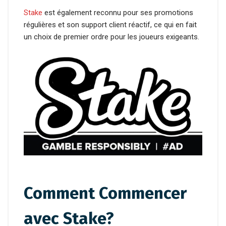
Stake
est également reconnu pour ses promotions
régulières et son support client réactif, ce qui en fait
un choix de premier ordre pour les joueurs exigeants.
Comment Commencer
avec Stake?