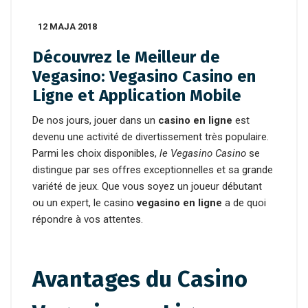
12 MAJA 2018
Découvrez le Meilleur de
Vegasino: Vegasino Casino en
Ligne et Application Mobile
De nos jours, jouer dans un
casino en ligne
est
devenu une activité de divertissement très populaire.
Parmi les choix disponibles,
le Vegasino Casino
se
distingue par ses offres exceptionnelles et sa grande
variété de jeux. Que vous soyez un joueur débutant
ou un expert, le casino
vegasino en ligne
a de quoi
répondre à vos attentes.
Avantages du Casino