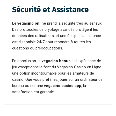
Sécurité et Assistance
Le
vegasino online
prend la sécurité très au sérieux.
Des protocoles de cryptage avancés protègent les
données des utilisateurs, et une équipe d’assistance
est disponible 24/7 pour répondre à toutes les
questions ou préoccupations.
En conclusion, le
vegasino bonus
et l’expérience de
jeu exceptionnelle font du Vegasino Casino en Ligne
une option incontournable pour les amateurs de
casino. Que vous préfériez jouer sur un ordinateur de
bureau ou sur une
vegasino casino app
, la
satisfaction est garantie.