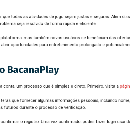
ir que todas as atividades de jogo sejam justas e seguras. Além dis
roblema seja resolvido de forma rápida e eficiente.
plataforma, mas também novos usuários se beneficiam das ofertas 
abrir oportunidades para entretenimento prolongado e potencialment
no BacanaPlay
 conta, um processo que é simples e direto. Primeiro, visita a
págin
 terás que fornecer algumas informações pessoais, incluindo nome, 
s futuros durante o processo de verificação.
a confirmar o registro. Uma vez confirmado, podes fazer login usan