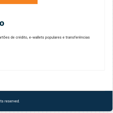
no
rtões de crédito, e-wallets populares e transferências
ts reserved.