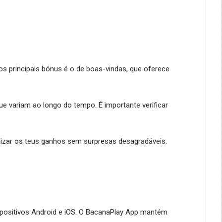
s principais bónus é o de boas-vindas, que oferece
e variam ao longo do tempo. É importante verificar
izar os teus ganhos sem surpresas desagradáveis.
positivos Android e iOS. O BacanaPlay App mantém