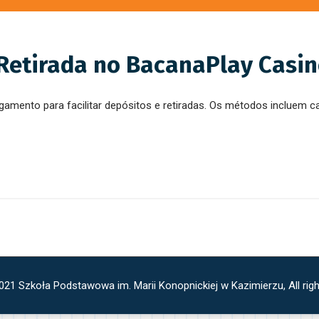
 Retirada no BacanaPlay Casi
amento para facilitar depósitos e retiradas. Os métodos incluem ca
021 Szkoła Podstawowa im. Marii Konopnickiej w Kazimierzu, All righ