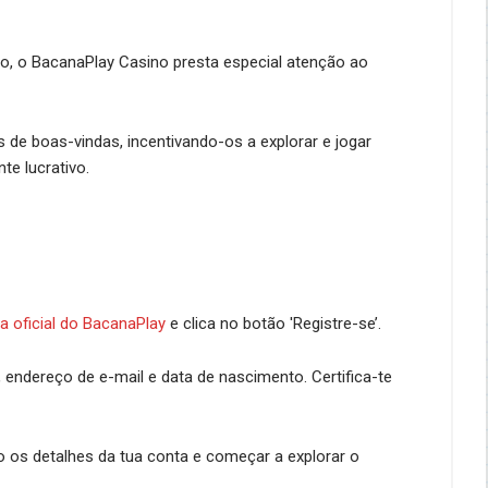
so, o BacanaPlay Casino presta especial atenção ao
de boas-vindas, incentivando-os a explorar e jogar
e lucrativo.
a oficial do BacanaPlay
e clica no botão 'Registre-se’.
endereço de e-mail e data de nascimento. Certifica-te
do os detalhes da tua conta e começar a explorar o