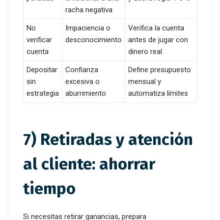
racha negativa
No
Impaciencia o
Verifica la cuenta
verificar
desconocimiento
antes de jugar con
cuenta
dinero real
Depositar
Confianza
Define presupuesto
sin
excesiva o
mensual y
estrategia
aburrimiento
automatiza límites
7) Retiradas y atención
al cliente: ahorrar
tiempo
Si necesitas retirar ganancias, prepara