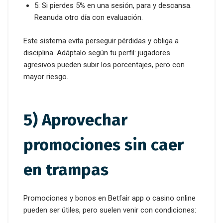
5: Si pierdes 5% en una sesión, para y descansa.
Reanuda otro día con evaluación.
Este sistema evita perseguir pérdidas y obliga a
disciplina. Adáptalo según tu perfil: jugadores
agresivos pueden subir los porcentajes, pero con
mayor riesgo.
5) Aprovechar
promociones sin caer
en trampas
Promociones y bonos en Betfair app o casino online
pueden ser útiles, pero suelen venir con condiciones: