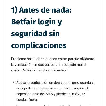
1) Antes de nada:
Betfair login y
seguridad sin
complicaciones
Problema habitual: no puedes entrar porque olvidaste
la verificación en dos pasos o introdujiste mal el
correo. Solución rápida y preventiva:
Activa la verificación en dos pasos, pero guarda el
código de recuperación en una nota segura. Si
dependes solo del SMS y pierdes el móvil, te
quedas fuera.