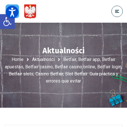
Open toolbar
Aktualności
Home
Aktualności
Betfair, Betfair app, Betfair
apuestas, Betfair casino, Betfair casino online, Betfair login,
Betfair slots, Casino Betfair, Slot Betfair: Guía práctica y
errores que evitar