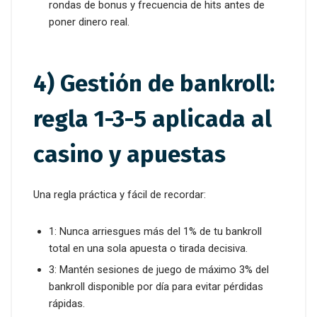
rondas de bonus y frecuencia de hits antes de
poner dinero real.
4) Gestión de bankroll:
regla 1-3-5 aplicada al
casino y apuestas
Una regla práctica y fácil de recordar:
1: Nunca arriesgues más del 1% de tu bankroll
total en una sola apuesta o tirada decisiva.
3: Mantén sesiones de juego de máximo 3% del
bankroll disponible por día para evitar pérdidas
rápidas.