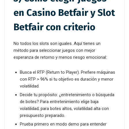
en Casino Betfair y Slot
Betfair con criterio
No todos los slots son iguales. Aquí tienes un
método para seleccionar juegos con mejor
esperanza de retorno y menos riesgo emocional:
Busca el RTP (Return to Player). Prefiere máquinas
con RTP > 96% si tu objetivo es duración y menor
volatilidad.
Decide tu propósito: ¿entretenimiento o búsqueda
de botes? Para entretenimiento elige baja
volatilidad; para botes altos, volatilidad alta con
presupuesto preparado.
Prueba primero en modo demo para entender