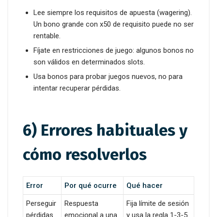
Lee siempre los requisitos de apuesta (wagering).
Un bono grande con x50 de requisito puede no ser
rentable.
Fíjate en restricciones de juego: algunos bonos no
son válidos en determinados slots.
Usa bonos para probar juegos nuevos, no para
intentar recuperar pérdidas.
6) Errores habituales y
cómo resolverlos
Error
Por qué ocurre
Qué hacer
Perseguir
Respuesta
Fija límite de sesión
pérdidas
emocional a una
y usa la regla 1-3-5