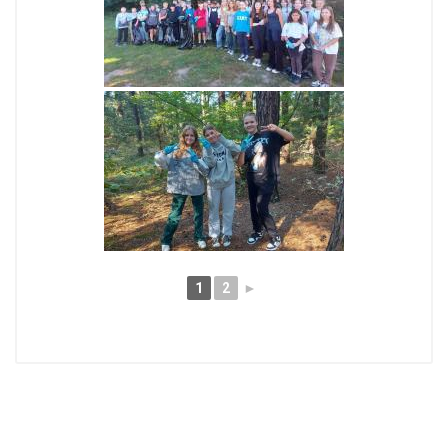
1
2
►