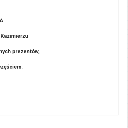
IA
 Kazimierzu
onych prezentów,
częściem.