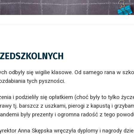
RZEDSZKOLNYCH
ch odbyły się wigilie klasowe.
Od samego rana w szkol
ozdabiania tych pyszności.
czenia
i podzieliły się opłatkiem (choć były to tylko życ
trawy tj. barszcz z uszkami, pierogi z kapustą
i grzyba
andemii były prezenty i ogromna radość z tego powod
yrektor Anna Skępska wręczyła dyplomy i nagrody dzie