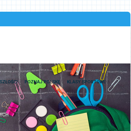
SZŁOŚCI
POZNAJ POLSKĘ
KLASY SPORTOWE
NYCH