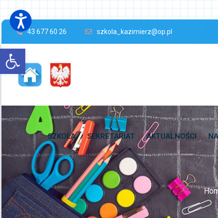
43 677 60 26
szkola_kazimierz@op.pl
Open toolbar
SZKOŁA
SEKRETARIAT
AKTUALNOŚCI
NA
Ho