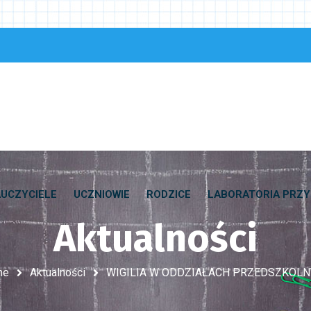
UCZYCIELE
UCZNIOWIE
RODZICE
LABORATORIA PRZY
Aktualności
me
Aktualności
WIGILIA W ODDZIAŁACH PRZEDSZKOL