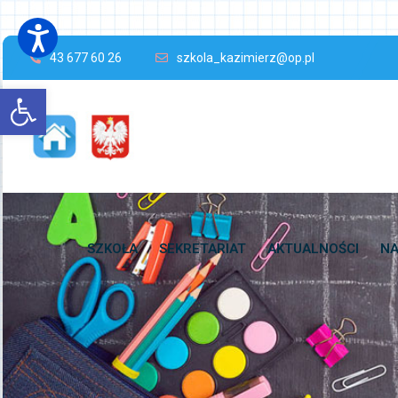
43 677 60 26
szkola_kazimierz@op.pl
Open toolbar
SZKOŁA
SEKRETARIAT
AKTUALNOŚCI
NA