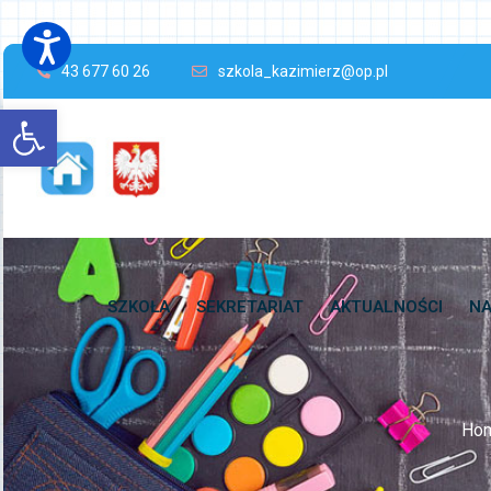
43 677 60 26
szkola_kazimierz@op.pl
Open toolbar
SZKOŁA
SEKRETARIAT
AKTUALNOŚCI
NA
Ho