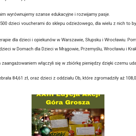
 nim wyrównujemy szanse edukacyjne i rozwijamy pasje.
1500 dzieci voucherami do sklepu odzieżowego, dla wielu z nich to 
terapie dla dzieci i opiekunów w Warszawie, Słupsku i Wrocławiu. Po
dzieci w Domach dla Dzieci w Mrągowie, Przemyślu, Wrocławiu i Kra
 zaangażowaniem włączyli się w zbiórkę pieniędzy dzięki czemu ud
rała 84,61 zł, oraz dzieci z oddziału Ob, które zgromadziły aż 108,0