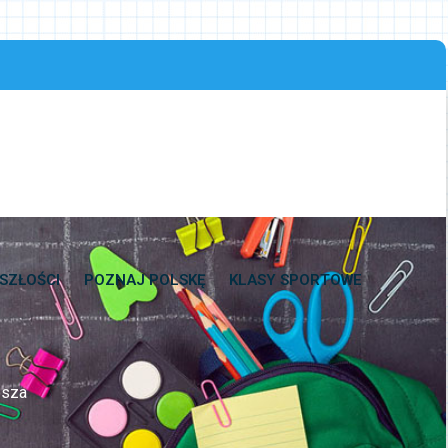
SZŁOŚCI
POZNAJ POLSKĘ
KLASY SPORTOWE
osza