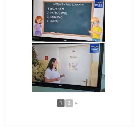
1
2
►